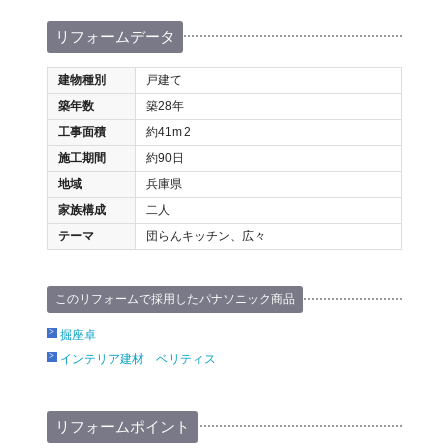
リフォームデータ
建物種別
戸建て
築年数
築28年
工事面積
約41m
2
施工期間
約90日
地域
兵庫県
家族構成
二人
テーマ
団らんキッチン、広々
このリフォームで採用したパナソニック商品
掘座卓
インテリア建材 ベリティス
リフォームポイント