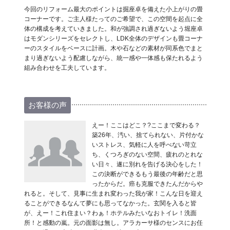
今回のリフォーム最大のポイントは掘座卓を備えた小上がりの畳
コーナーです。ご主人様たってのご希望で、この空間を起点に全
体の構成を考えていきました。和が強調され過ぎないよう堀座卓
はモダンシリーズをセレクトし、LDK全体のデザインも畳コーナ
ーのスタイルをベースに計画。木や石などの素材が同系色でまと
まり過ぎないよう配慮しながら、統一感や一体感も保たれるよう
組み合わせを工夫しています。
お客様の声
えー！ここはどこ？?ここまで変わる？
築26年、汚い、捨てられない、片付かな
いストレス、気軽に人を呼べない苛立
ち、くつろぎのない空間、疲れのとれな
い日々、遂に別れを告げる決心をした！
この決断ができるもう最後の年齢だと思
ったからだ。癌も克服できたんだからや
れると。そして、見事に生まれ変わった我が家！こんな日を迎え
ることができるなんて夢にも思ってなかった。玄関を入ると皆
が、えー！これ住まい？わぁ！ホテルみたいなおトイレ！洗面
所！と感動の嵐。元の面影は無し。アラカーサ様のセンスにお任