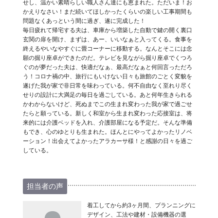
せし、温かい素晴らしい職人さん達にも恵まれた。ただいま！お
かえりなさい！まだ続いてほしかったくらいの楽しい工事期間も
問題なくあっという間に過ぎ、遂に完成した！
毎日疲れて帰宅する夫は、車庫から増築した自動で鍵の開く裏口
玄関の扉を開け、まずは、あー、いいなぁと入ってくる。食事を
終えるやいなやすぐに畳コーナーに移動する。なんとそこには念
願の掘り座卓ができたのだ。テレビを見ながら掘り座卓でくつろ
ぐのが夢だった夫は、快適だなぁ、最高だなぁと何回言っただろ
う！コロナ禍の中、旅行にもいけない日々も旅館のごとく変貌を
遂げた我が家で非日常を味わっている。何不自由なく至れり尽く
せりの設計に大満足の毎日を過ごしている。あと何年生きられる
かわからないけど、死ぬまでこの生まれ変わった我が家で過ごせ
たらと願っている。新しく和室から生まれ変わった応接室は、将
来的には介護ベッドを入れ、介護部屋になる予定だ。そんな準備
もでき、心のゆとりも生まれた。ほんとにやってよかったリノベ
ーション！出会えてよかったアラカーサ様！と感謝の日々を過ご
している。
担当者の声
着工してから約3ヶ月間、プランニングに
デザイン、工法や建材・設備機器の選