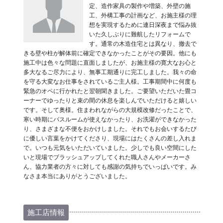
定、造作家具の製作や増築、外壁の施
工、外構工事の計画など、お施主様の理
想を実現するために連日深夜まで悩み抜
いた久しぶりに難航したリフォームで
す。通常の木造住宅とは異なり、撤去で
きる壁や柱が解体前に確定できなかったことがその要因。他にも
施工中は色々な問題に直面しましたが、お施主様の寛大なお心と
多大なるご尽力により、無事工期通りに完工しました。我々の命
を守る大変なお仕事をされているご主人様。工事期間中に何度も
緊急のオペに行かれたと翌朝聞きました。ご要望いただいた畳コ
ーナーでゆったりと束の間の休息を楽しんでいただけると嬉しい
です。そして奥様。住まわれながらの大規模改修だったことで、
寒い時期にバスルームが使えなかったり、お洗濯ができなかった
り、さまざまな不便をおかけしました。それでもお会いするたび
に優しい言葉をかけてくださり、現場にはたくさんの差し入れま
で。いつも元気をいただいていました。少しでも良い空間にした
いと現場でブラッシュアップしてくれた職人さんやメーカーさ
ん、協力業者の方々に対しても感謝の気持ちでいっぱいです。み
なさま本当にありがとうございました。
施工店情報