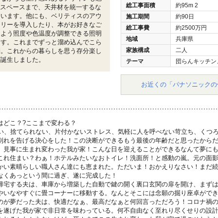
総工事面積
約95m
2
畳スペースまで、天井材を統一するな
ています。他にも、ベリティスのアウ
施工期間
約90日
フリーを導入したり、本がお好きなご
総工事費
約2500万円
るよう照度や色温度が調整できる照明
地域
兵庫県
ます。これまでずっと溜め込んでこら
家族構成
二人
消。これからの暮らしを思う存分楽し
が誕生しました。
テーマ
団らんキッチン
お近くの「パナソニックの
はどこ？?ここまで変わる？
汚い、捨てられない、片付かないストレス、気軽に人を呼べない苛立ち、くつ
別れを告げる決心をした！この決断ができるもう最後の年齢だと思ったから
、見事に生まれ変わった我が家！こんな日を迎えることができるなんて夢に
これ住まい？わぁ！ホテルみたいなおトイレ！洗面所！と感動の嵐。元の面
かい素晴らしい職人さん達にも恵まれた。ただいま！おかえりなさい！まだ
なくあっという間に過ぎ、遂に完成した！
帰宅する夫は、車庫から増築した自動で鍵の開く裏口玄関の扉を開け、まず
やいなやすぐに畳コーナーに移動する。なんとそこには念願の掘り座卓がで
のが夢だった夫は、快適だなぁ、最高だなぁと何回言っただろう！コロナ禍
を遂げた我が家で非日常を味わっている。何不自由なく至れり尽くせりの設