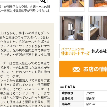
天井が開放的な大空間。玄関ホールの間
の一体感と冷暖房効率が同時に得られま
い上げながら、将来への希望もプラン
住宅をご夫婦のライフスタイルに合わ
だきました。玄関ホールからLDKま
ベリティスのアウトセット引き戸やガ
感を演出。光や風を空間全体で共有で
株式会社
たキッチンや玄関が見違えるように明
コーナーはご主人様たってのご希望で
ンであり、中央に配置した堀座卓がそ
まりにまでこだわったとても居心地の
となっています。
ガレージから直接出入りできるサブ玄
ントリーも設置しています。使用頻度
スに変更。その分、バスルームやトイ
燥機が置けるランドリーコーナーまで
建物種別
戸建て
じくほとんど使っていなかった和室は
改修規模
増改築
としても使えるよう壁面や窓周り、照
築年数
築28年
ルながらも重厚感のあるデザインも魅