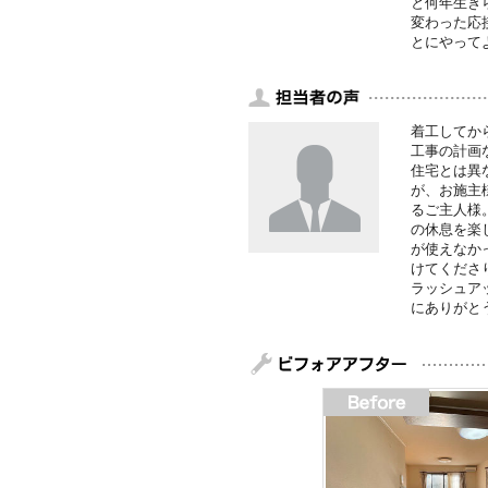
と何年生き
変わった応
とにやって
着工してか
工事の計画
住宅とは異
が、お施主
るご主人様
の休息を楽
が使えなか
けてくださ
ラッシュア
にありがと