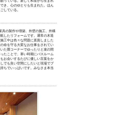
と願っている。新しく和室から生まれ
もでき、心のゆとりも生まれた。ほん
過ごしている。
家具の製作や増築、外壁の施工、外構
難航したリフォームです。通常の木造
も施工中は色々な問題に直面しました
々の命を守る大変なお仕事をされてい
だいた畳コーナーでゆったりと束の間
だったことで、寒い時期にバスルーム
でもお会いするたびに優しい言葉をか
少しでも良い空間にしたいと現場でブ
気持ちでいっぱいです。みなさま本当