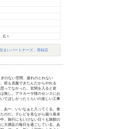
、広々
住まいパートナーズ」登録店
ろぎのない空間、疲れのとれない
だ。癌も克服できたんだからやれる
も思ってなかった。玄関を入ると皆
影は無し。アラカーサ様のセンスにお
続いてほしかったくらいの楽しい工事
は、あー、いいなぁと入ってくる。食
きたのだ。テレビを見ながら掘り座卓
の中、旅行にもいけない日々も旅館の
計に大満足の毎日を過ごしている。あ