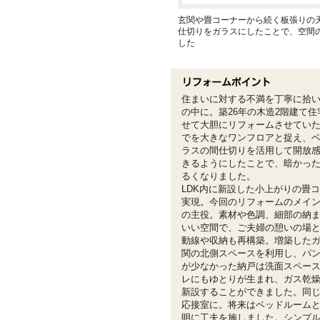
玄関や畳コーナーから続く板張りの
仕切りをガラスにしたことで、空間
した
住まいに対する不満を丁寧に拾
の中に。築26年の木造2階建て
せて大胆にリフォームさせていた
でを大きなワンフロアと捉え、
ラスの間仕切りを活用して開放
きるようにしたことで、暗かっ
るくなりました。
LDK内に新設した小上がりの畳
実現。今回のリフォームのメイ
の主役。素材や色調、細部の納
いい空間で、ご夫婦の憩いの場
動線や収納も再構築。増築した
関の北側スペースを利用し、パ
が少なかった納戸は洗面スペー
レにもゆとりが生まれ、ガス乾
新設することができました。同
応接室に。将来はベッドルーム
明に工夫を施しました。シンプ