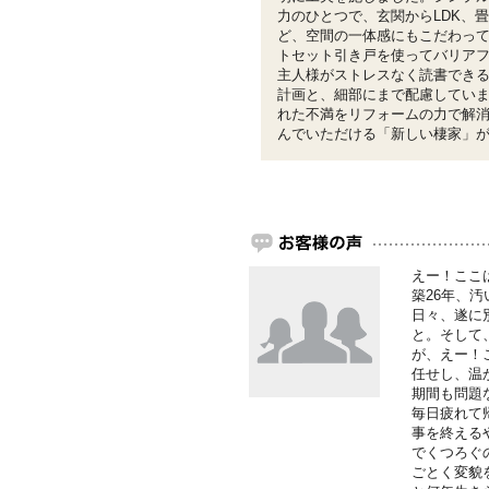
力のひとつで、玄関からLDK、
ど、空間の一体感にもこだわっ
トセット引き戸を使ってバリア
主人様がストレスなく読書でき
計画と、細部にまで配慮してい
れた不満をリフォームの力で解
んでいただける「新しい棲家」
えー！ここ
築26年、
日々、遂に
と。そして
が、えー！
任せし、温
期間も問題
毎日疲れて
事を終える
でくつろぐ
ごとく変貌