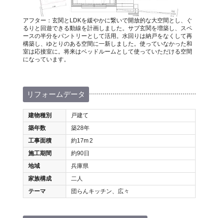
アフター：玄関とLDKを緩やかに繋いで開放的な大空間とし、ぐ
るりと回遊できる動線を計画しました。サブ玄関を増築し、スペ
ースの半分をパントリーとして活用。水回りは納戸をなくして再
構築し、ゆとりのある空間に一新しました。使っていなかった和
室は応接室に。将来はベッドルームとして使っていただける空間
になっています。
リフォームデータ
建物種別
戸建て
築年数
築28年
工事面積
約17m
2
施工期間
約90日
地域
兵庫県
家族構成
二人
テーマ
団らんキッチン、広々