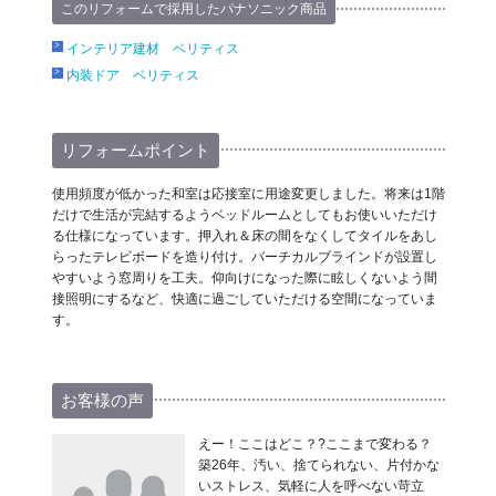
このリフォームで採用したパナソニック商品
インテリア建材 ベリティス
内装ドア ベリティス
リフォームポイント
使用頻度が低かった和室は応接室に用途変更しました。将来は1階
だけで生活が完結するようベッドルームとしてもお使いいただけ
る仕様になっています。押入れ＆床の間をなくしてタイルをあし
らったテレビボードを造り付け。バーチカルブラインドが設置し
やすいよう窓周りを工夫。仰向けになった際に眩しくないよう間
接照明にするなど、快適に過ごしていただける空間になっていま
す。
お客様の声
えー！ここはどこ？?ここまで変わる？
築26年、汚い、捨てられない、片付かな
いストレス、気軽に人を呼べない苛立