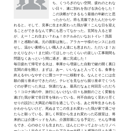
ち、くつろぎのない空間、疲れのとれな
い日々、遂に別れを告げる決心をした！
この決断ができるもう最後の年齢だと思
ったからだ。癌も克服できたんだからや
れると。そして、見事に生まれ変わった我が家！こんな日を迎え
ることができるなんて夢にも思ってなかった。玄関を入ると皆
が、えー！これ住まい？わぁ！ホテルみたいなおトイレ！洗面
所！と感動の嵐。元の面影は無し。アラカーサ様のセンスにお任
せし、温かい素晴らしい職人さん達にも恵まれた。ただいま！お
かえりなさい！まだ続いてほしかったくらいの楽しい工事期間も
問題なくあっという間に過ぎ、遂に完成した！
毎日疲れて帰宅する夫は、車庫から増築した自動で鍵の開く裏口
玄関の扉を開け、まずは、あー、いいなぁと入ってくる。食事を
終えるやいなやすぐに畳コーナーに移動する。なんとそこには念
願の掘り座卓ができたのだ。テレビを見ながら掘り座卓でくつろ
ぐのが夢だった夫は、快適だなぁ、最高だなぁと何回言っただろ
う！コロナ禍の中、旅行にもいけない日々も旅館のごとく変貌を
遂げた我が家で非日常を味わっている。何不自由なく至れり尽く
せりの設計に大満足の毎日を過ごしている。あと何年生きられる
かわからないけど、死ぬまでこの生まれ変わった我が家で過ごせ
たらと願っている。新しく和室から生まれ変わった応接室は、将
来的には介護ベッドを入れ、介護部屋になる予定だ。そんな準備
もでき、心のゆとりも生まれた。ほんとにやってよかったリノベ
ーション！出会えてよかったアラカーサ様！と感謝の日々を過ご