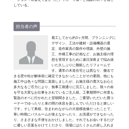
している。
担当者の声
着工してから約3ヶ月間、プランニングに
デザイン、工法や建材・設備機器の選
定、造作家具の製作や増築、外壁の施
工、外構工事の計画など、お施主様の理
想を実現するために連日深夜まで悩み抜
いた久しぶりに難航したリフォームで
す。通常の木造住宅とは異なり、撤去で
きる壁や柱が解体前に確定できなかったことがその要因。他にも
施工中は色々な問題に直面しましたが、お施主様の寛大なお心と
多大なるご尽力により、無事工期通りに完工しました。我々の命
を守る大変なお仕事をされているご主人様。工事期間中に何度も
緊急のオペに行かれたと翌朝聞きました。ご要望いただいた畳コ
ーナーでゆったりと束の間の休息を楽しんでいただけると嬉しい
です。そして奥様。住まわれながらの大規模改修だったことで、
寒い時期にバスルームが使えなかったり、お洗濯ができなかった
り、さまざまな不便をおかけしました。それでもお会いするたび
に優しい言葉をかけてくださり、現場にはたくさんの差し入れま