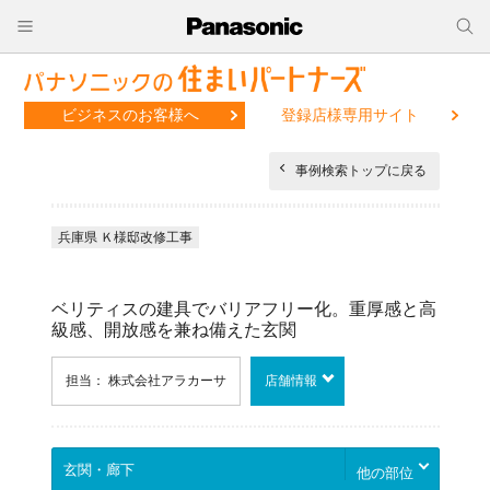
ビジネスのお客様へ
登録店様専用サイト
事例検索トップに戻る
兵庫県 Ｋ様邸改修工事
ベリティスの建具でバリアフリー化。重厚感と高
級感、開放感を兼ね備えた玄関
担当： 株式会社アラカーサ
店舗情報
他の部位