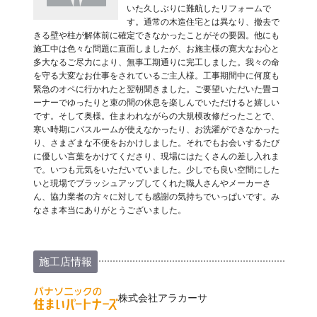
いた久しぶりに難航したリフォームで
す。通常の木造住宅とは異なり、撤去で
きる壁や柱が解体前に確定できなかったことがその要因。他にも
施工中は色々な問題に直面しましたが、お施主様の寛大なお心と
多大なるご尽力により、無事工期通りに完工しました。我々の命
を守る大変なお仕事をされているご主人様。工事期間中に何度も
緊急のオペに行かれたと翌朝聞きました。ご要望いただいた畳コ
ーナーでゆったりと束の間の休息を楽しんでいただけると嬉しい
です。そして奥様。住まわれながらの大規模改修だったことで、
寒い時期にバスルームが使えなかったり、お洗濯ができなかった
り、さまざまな不便をおかけしました。それでもお会いするたび
に優しい言葉をかけてくださり、現場にはたくさんの差し入れま
で。いつも元気をいただいていました。少しでも良い空間にした
いと現場でブラッシュアップしてくれた職人さんやメーカーさ
ん、協力業者の方々に対しても感謝の気持ちでいっぱいです。み
なさま本当にありがとうございました。
施工店情報
株式会社アラカーサ