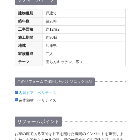
建物種別
戸建て
築年数
築28年
工事面積
約12m
2
施工期間
約90日
地域
兵庫県
家族構成
二人
テーマ
団らんキッチン、広々
このリフォームで採用したパナソニック商品
内装ドア ベリティス
造作部材 ベリティス
リフォームポイント
お家の顔である玄関はドアを開けた瞬間のインパクトを重視しま
した。土間からホールの床、壁の一部をタイルで仕上げ、天井を