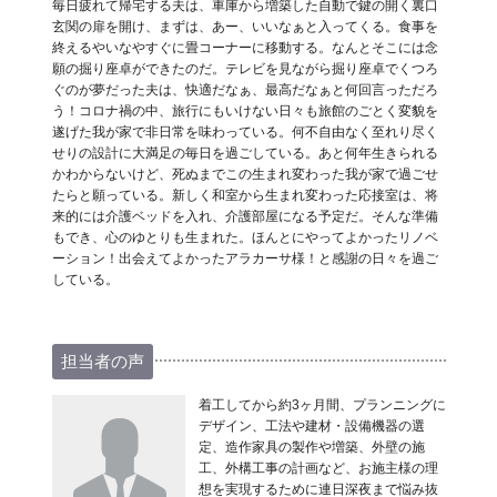
毎日疲れて帰宅する夫は、車庫から増築した自動で鍵の開く裏口
玄関の扉を開け、まずは、あー、いいなぁと入ってくる。食事を
終えるやいなやすぐに畳コーナーに移動する。なんとそこには念
願の掘り座卓ができたのだ。テレビを見ながら掘り座卓でくつろ
ぐのが夢だった夫は、快適だなぁ、最高だなぁと何回言っただろ
う！コロナ禍の中、旅行にもいけない日々も旅館のごとく変貌を
遂げた我が家で非日常を味わっている。何不自由なく至れり尽く
せりの設計に大満足の毎日を過ごしている。あと何年生きられる
かわからないけど、死ぬまでこの生まれ変わった我が家で過ごせ
たらと願っている。新しく和室から生まれ変わった応接室は、将
来的には介護ベッドを入れ、介護部屋になる予定だ。そんな準備
もでき、心のゆとりも生まれた。ほんとにやってよかったリノベ
ーション！出会えてよかったアラカーサ様！と感謝の日々を過ご
している。
担当者の声
着工してから約3ヶ月間、プランニングに
デザイン、工法や建材・設備機器の選
定、造作家具の製作や増築、外壁の施
工、外構工事の計画など、お施主様の理
想を実現するために連日深夜まで悩み抜