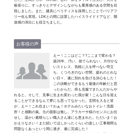
板張りに。すっきりとデザインしながらも重厚感のある空間を目
指しました。また、建具にベリティスを採用したことでバリアフ
リー化も実現。LDKとの間に設置したハイスライドドアなど、開
放感の演出にも役立ちました。
お客様の声
えー！ここはどこ？?ここまで変わる？
築26年、汚い、捨てられない、片付かな
いストレス、気軽に人を呼べない苛立
ち、くつろぎのない空間、疲れのとれな
い日々、遂に別れを告げる決心をした！
この決断ができるもう最後の年齢だと思
ったからだ。癌も克服できたんだからや
れると。そして、見事に生まれ変わった我が家！こんな日を迎え
ることができるなんて夢にも思ってなかった。玄関を入ると皆
が、えー！これ住まい？わぁ！ホテルみたいなおトイレ！洗面
所！と感動の嵐。元の面影は無し。アラカーサ様のセンスにお任
せし、温かい素晴らしい職人さん達にも恵まれた。ただいま！お
かえりなさい！まだ続いてほしかったくらいの楽しい工事期間も
問題なくあっという間に過ぎ、遂に完成した！