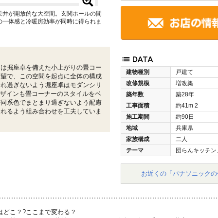
天井が開放的な大空間。玄関ホールの間
の一体感と冷暖房効率が同時に得られま
トは掘座卓を備えた小上がりの畳コー
建物種別
戸建て
希望で、この空間を起点に全体の構成
改修規模
増改築
され過ぎないよう堀座卓はモダンシリ
デザインも畳コーナーのスタイルをベ
築年数
築28年
が同系色でまとまり過ぎないよう配慮
工事面積
約41m
2
たれるよう組み合わせを工夫していま
施工期間
約90日
地域
兵庫県
家族構成
二人
テーマ
団らんキッチン
お近くの「パナソニックの
はどこ？?ここまで変わる？