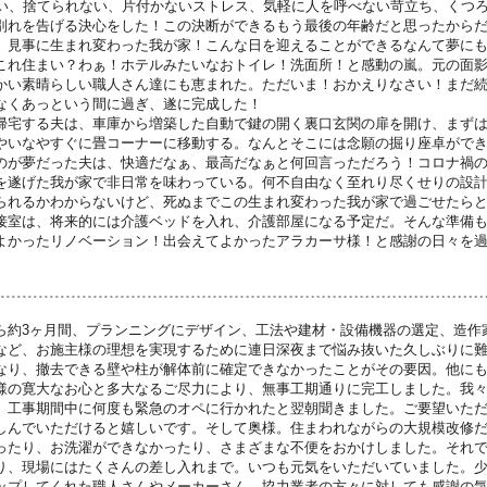
汚い、捨てられない、片付かないストレス、気軽に人を呼べない苛立ち、くつ
別れを告げる決心をした！この決断ができるもう最後の年齢だと思ったから
、見事に生まれ変わった我が家！こんな日を迎えることができるなんて夢に
これ住まい？わぁ！ホテルみたいなおトイレ！洗面所！と感動の嵐。元の面
かい素晴らしい職人さん達にも恵まれた。ただいま！おかえりなさい！まだ
なくあっという間に過ぎ、遂に完成した！
帰宅する夫は、車庫から増築した自動で鍵の開く裏口玄関の扉を開け、まず
やいなやすぐに畳コーナーに移動する。なんとそこには念願の掘り座卓がで
のが夢だった夫は、快適だなぁ、最高だなぁと何回言っただろう！コロナ禍
を遂げた我が家で非日常を味わっている。何不自由なく至れり尽くせりの設
られるかわからないけど、死ぬまでこの生まれ変わった我が家で過ごせたら
接室は、将来的には介護ベッドを入れ、介護部屋になる予定だ。そんな準備
よかったリノベーション！出会えてよかったアラカーサ様！と感謝の日々を
ら約3ヶ月間、プランニングにデザイン、工法や建材・設備機器の選定、造作
など、お施主様の理想を実現するために連日深夜まで悩み抜いた久しぶりに
なり、撤去できる壁や柱が解体前に確定できなかったことがその要因。他に
様の寛大なお心と多大なるご尽力により、無事工期通りに完工しました。我
。工事期間中に何度も緊急のオペに行かれたと翌朝聞きました。ご要望いた
しんでいただけると嬉しいです。そして奥様。住まわれながらの大規模改修
ったり、お洗濯ができなかったり、さまざまな不便をおかけしました。それ
り、現場にはたくさんの差し入れまで。いつも元気をいただいていました。
ップしてくれた職人さんやメーカーさん、協力業者の方々に対しても感謝の