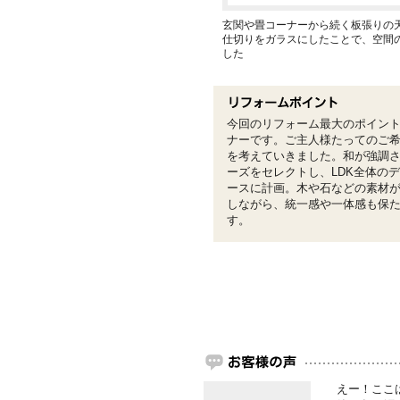
玄関や畳コーナーから続く板張りの
仕切りをガラスにしたことで、空間
した
今回のリフォーム最大のポイン
ナーです。ご主人様たってのご
を考えていきました。和が強調
ーズをセレクトし、LDK全体の
ースに計画。木や石などの素材
しながら、統一感や一体感も保
す。
えー！ここ