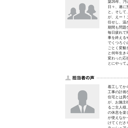
築26年、
日々、遂に
と。そして
が、えー！
任せし、温
期間も問題
毎日疲れて
事を終える
でくつろぐ
ごとく変貌
と何年生き
変わった応
とにやって
着工してか
工事の計画
住宅とは異
が、お施主
るご主人様
の休息を楽
が使えなか
けてくださ
ラッシュア