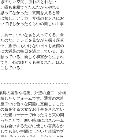
ろぎのない空間、疲れのとれない
だ。癌も克服できたんだからやれる
も思ってなかった。玄関を入ると皆
影は無し。アラカーサ様のセンスにお
続いてほしかったくらいの楽しい工事
は、あー、いいなぁと入ってくる。食
きたのだ。テレビを見ながら掘り座卓
の中、旅行にもいけない日々も旅館の
計に大満足の毎日を過ごしている。あ
と願っている。新しく和室から生まれ
もでき、心のゆとりも生まれた。ほん
過ごしている。
家具の製作や増築、外壁の施工、外構
難航したリフォームです。通常の木造
も施工中は色々な問題に直面しました
々の命を守る大変なお仕事をされてい
だいた畳コーナーでゆったりと束の間
だったことで、寒い時期にバスルーム
でもお会いするたびに優しい言葉をか
少しでも良い空間にしたいと現場でブ
気持ちでいっぱいです。みなさま本当