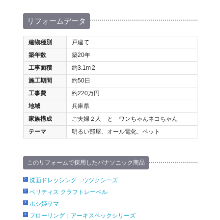
リフォームデータ
建物種別
戸建て
築年数
築20年
工事面積
約3.1m
2
施工期間
約50日
工事費
約220万円
地域
兵庫県
家族構成
ご夫婦２人 と ワンちゃんネコちゃん
テーマ
明るい部屋、オール電化、ペット
このリフォームで採用したパナソニック商品
洗面ドレッシング ウツクシーズ
ベリティス クラフトレーベル
ホシ姫サマ
フローリング：アーキスペックシリーズ