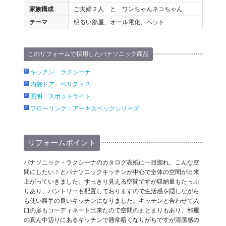
家族構成
ご夫婦２人 と ワンちゃんネコちゃん
テーマ
明るい部屋、オール電化、ペット
このリフォームで採用したパナソニック商品
キッチン ラクシーナ
内装ドア ベリティス
照明 スポットライト
フローリング：アーキスペックシリーズ
リフォームポイント
パナソニック・ラクシーナのカタログ表紙に一目惚れ。こんな空
間にしたい！とパナソニックキッチンが中心で全体の空間が出来
上がっていきました。すっきり見える空間ですが収納量もたっぷ
りあり、パントリーも配置しておりますので生活感を隠しながら
も使い勝手の良いキッチンになりました。キッチンと合わせて入
口の扉もコーディネート出来たので空間のまとまりもあり、部屋
の真ん中辺りにあるキッチンで通常暗くなりがちですが清潔感の