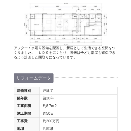
アフター：水廻り設備を配置し、新居として生活できる空間をつ
くりました。 ＬＤＫを広くとり、将来は子ども部屋も確保でき
るよう計画した間取りになっています。
リフォームデータ
建物種別
戸建て
築年数
築20年
工事面積
約8.7m
2
施工期間
約50日
工事費
約200万円
地域
兵庫県