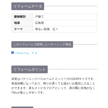
リフォームデータ
建物種別
戸建て
地域
広島県
テーマ
明るい部屋、広々
このリフォームで採用したパナソニック商品
バスルーム ＦＺ
リフォームポイント
浴室はパナソニックバスルームＦＺシリーズの1616サイズです。
保温浴槽になっており、帰りが遅くても温かいお風呂に入ること
ができます。床もスミピカフロアといって、床の隅に目地がなく
汚れが落としやすいです。