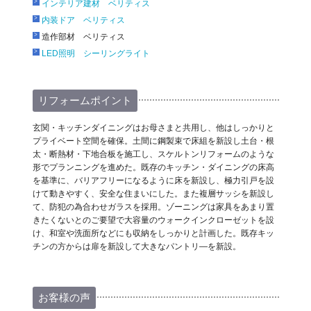
インテリア建材 ベリティス
内装ドア ベリティス
造作部材 ベリティス
LED照明 シーリングライト
リフォームポイント
玄関・キッチンダイニングはお母さまと共用し、他はしっかりと
プライベート空間を確保。土間に鋼製束で床組を新設し土台・根
太・断熱材・下地合板を施工し、スケルトンリフォームのような
形でプランニングを進めた。既存のキッチン・ダイニングの床高
を基準に、バリアフリーになるように床を新設し、極力引戸を設
けて動きやすく、安全な住まいにした。また複層サッシを新設し
て、防犯の為合わせガラスを採用。ゾーニングは家具をあまり置
きたくないとのご要望で大容量のウォークインクローゼットを設
け、和室や洗面所などにも収納をしっかりと計画した。既存キッ
チンの方からは扉を新設して大きなパントリ―を新設。
お客様の声