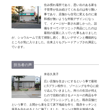
住み慣れ場所であり、思い出のある家を
子世帯が住み続けてくれるのは有り難い
事であり、店舗から住宅に変えるのに違
和感が無いような外観デザインになっ
て、イメージが一新され嬉しかった。設
備をすべてパナソニック商品にしたのは
最初の提案に入っていた事もありました
が、ショウルームで見て掃除し易く、美しいデザインと機能的な
ところが気に入りました。出来上りもグレードアップされ満足し
ています。
担当者の声
米谷久美子
広い店舗を住まいにするという事で最初
に5プラン程作り、ゾーニングを中心に絞
り込んでいきました。拘りの生活が伺え
たので信頼の於けるメーカーの商品を中
心にプランニングしました。既存店舗だ
という事で、土間から束を立て床下地組を作り、既存キッチンと
床高を合わせるように施工しました。サッシは準防火地域の為、