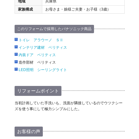
地域
兵庫県
家族構成
お母さま・娘様ご夫妻・お子様（3歳）
このリフォームで採用したパナソニック商品
トイレ アラウーノ ＳⅡ
インテリア建材 ベリティス
内装ドア ベリティス
造作部材 ベリティス
LED照明 シーリングライト
リフォームポイント
当初計画していた手洗いも、洗面が隣接しているのでウツクシー
ズを使う事にして極力シンプルにした。
お客様の声