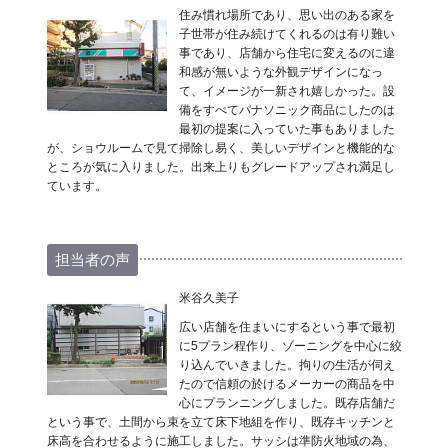
住み慣れ場所であり、思い出のある家を
子世帯が住み続けてくれるのは有り難い
事であり、店舗から住宅に変えるのに違
和感が無いような外観デザインになっ
て、イメージが一新され嬉しかった。設
備をすべてパナソニック商品にしたのは
最初の提案に入っていた事もありました
が、ショウルームで見て掃除し易く、美しいデザインと機能的な
ところが気に入りました。出来上りもグレードアップされ満足し
ています。
担当者の声
米谷久美子
広い店舗を住まいにするという事で最初
に5プラン程作り、ゾーニングを中心に絞
り込んでいきました。拘りの生活が伺え
たので信頼の於けるメーカーの商品を中
心にプランニングしました。既存店舗だ
という事で、土間から束を立て床下地組を作り、既存キッチンと
床高を合わせるように施工しました。サッシは準防火地域の為、