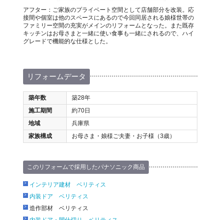
アフター：ご家族のプライベート空間として店舗部分を改装。応
接間や個室は他のスペースにあるので今回同居される娘様世帯の
ファミリー空間の充実がメインのリフォームとなった。また既存
キッチンはお母さまと一緒に使い食事も一緒にされるので、ハイ
グレードで機能的な仕様とした。
リフォームデータ
築年数
築28年
施工期間
約70日
地域
兵庫県
家族構成
お母さま・娘様ご夫妻・お子様（3歳）
このリフォームで採用したパナソニック商品
インテリア建材 ベリティス
内装ドア ベリティス
造作部材 ベリティス
内装ドア・間仕切り ベリティス