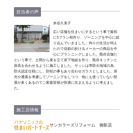
担当者の声
米谷久美子
広い店舗を住まいにするという事で最初
に5プラン程作り、ゾーニングを中心に絞
り込んでいきました。拘りの生活が伺え
たので信頼の於けるメーカーの商品を中
心にプランニングしました。既存店舗だ
という事で、土間から束を立て床下地組を作り、既存キッチンと
床高を合わせるように施工しました。サッシは準防火地域の為、
防火認定仕様にし、防犯の事もあり合わせガラスとしました。採
光や通風を考慮してゾーニングをしつつ、他にも使っていない部
屋が多くあるのでご家族皆様が快適に住まえるように考えまし
た。
施工店情報
サンカラーズリフォーム 御影店