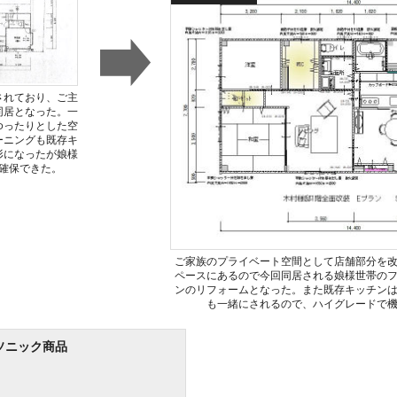
されており、ご主
同居となった。一
ゆったりとした空
ーニングも既存キ
形になったが娘様
確保できた。
ご家族のプライベート空間として店舗部分を
ペースにあるので今回同居される娘様世帯の
ンのリフォームとなった。また既存キッチン
も一緒にされるので、ハイグレードで
ソニック商品