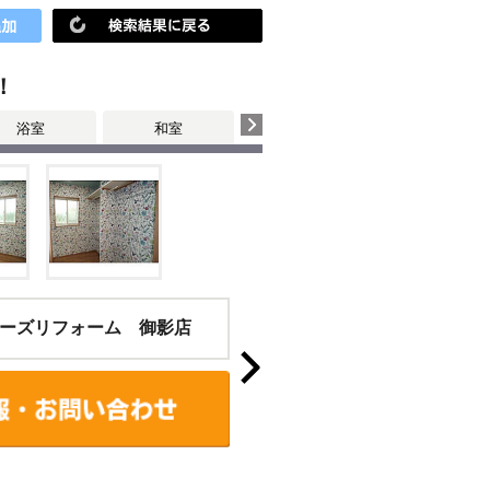
！
浴室
和室
個室
その他
ーズリフォーム 御影店