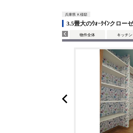
兵庫県 Ｋ様邸
3.5畳大のｳｫｰｸｲﾝ
物件全体
キッチン