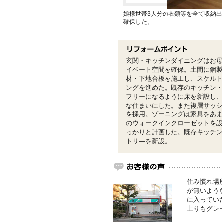
娘様世帯3人分の衣類等を全て収納出
確保した。
玄関・キッチンダイニングはお
イベート空間を確保。土間に鋼
材・下地合板を施工し、スケル
ングを進めた。既存のキッチン
フリーになるように床を新設し
な住まいにした。また複層サッ
を採用。ゾーニングは家具をあ
のウォークインクローゼットを
っかりと計画した。既存キッチ
トリ―を新設。
住み慣れ場
が無いよう
に入ってい
上りもグレ