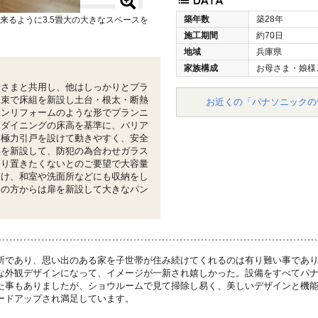
築年数
築28年
来るように3.5畳大の大きなスペースを
施工期間
約70日
地域
兵庫県
家族構成
お母さま・娘様
母さまと共用し、他はしっかりとプラ
製束で床組を新設し土台・根太・断熱
お近くの「パナソニックの
トンリフォームのような形でプランニ
・ダイニングの床高を基準に、バリア
、極力引戸を設けて動きやすく、安全
シを新設して、防犯の為合わせガラス
まり置きたくないとのご要望で大容量
設け、和室や洗面所などにも収納をし
ンの方からは扉を新設して大きなパン
所であり、思い出のある家を子世帯が住み続けてくれるのは有り難い事であ
な外観デザインになって、イメージが一新され嬉しかった。設備をすべてパ
た事もありましたが、ショウルームで見て掃除し易く、美しいデザインと機
ードアップされ満足しています。