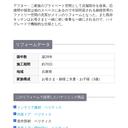
アフター：ご家族のプライベート空間として店舗部分を改装。応
接間や個室は他のスペースにあるので今回同居される娘様世帯の
ファミリー空間の充実がメインのリフォームとなった。また既存
キッチンはお母さまと一緒に使い食事も一緒にされるので、ハイ
グレードで機能的な仕様とした。
リフォームデータ
築年数
築28年
施工期間
約70日
地域
兵庫県
家族構成
お母さま・娘様ご夫妻・お子様（3歳）
このリフォームで採用したパナソニック商品
インテリア建材 ベリティス
内装ドア ベリティス
造作部材 ベリティス
内装ドア・間仕切り ベリティス