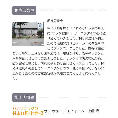
担当者の声
米谷久美子
広い店舗を住まいにするという事で最初
に5プラン程作り、ゾーニングを中心に絞
り込んでいきました。拘りの生活が伺え
たので信頼の於けるメーカーの商品を中
心にプランニングしました。既存店舗だ
という事で、土間から束を立て床下地組を作り、既存キッチンと
床高を合わせるように施工しました。サッシは準防火地域の為、
防火認定仕様にし、防犯の事もあり合わせガラスとしました。採
光や通風を考慮してゾーニングをしつつ、他にも使っていない部
屋が多くあるのでご家族皆様が快適に住まえるように考えまし
た。
施工店情報
サンカラーズリフォーム 御影店