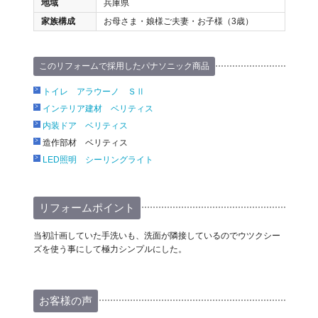
地域
兵庫県
家族構成
お母さま・娘様ご夫妻・お子様（3歳）
このリフォームで採用したパナソニック商品
トイレ アラウーノ ＳⅡ
インテリア建材 ベリティス
内装ドア ベリティス
造作部材 ベリティス
LED照明 シーリングライト
リフォームポイント
当初計画していた手洗いも、洗面が隣接しているのでウツクシー
ズを使う事にして極力シンプルにした。
お客様の声