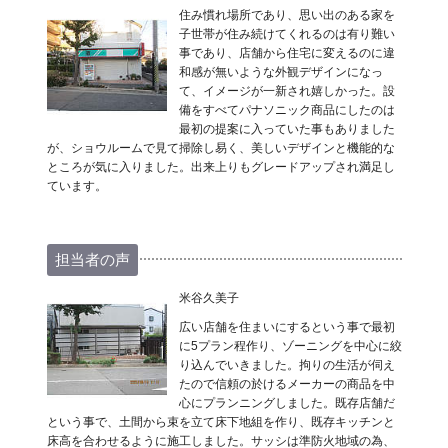
住み慣れ場所であり、思い出のある家を
子世帯が住み続けてくれるのは有り難い
事であり、店舗から住宅に変えるのに違
和感が無いような外観デザインになっ
て、イメージが一新され嬉しかった。設
備をすべてパナソニック商品にしたのは
最初の提案に入っていた事もありました
が、ショウルームで見て掃除し易く、美しいデザインと機能的な
ところが気に入りました。出来上りもグレードアップされ満足し
ています。
担当者の声
米谷久美子
広い店舗を住まいにするという事で最初
に5プラン程作り、ゾーニングを中心に絞
り込んでいきました。拘りの生活が伺え
たので信頼の於けるメーカーの商品を中
心にプランニングしました。既存店舗だ
という事で、土間から束を立て床下地組を作り、既存キッチンと
床高を合わせるように施工しました。サッシは準防火地域の為、