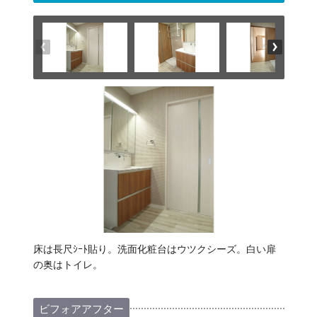
床は長尺ｼｰﾄ貼り。洗面化粧台はウツクシーズ。白い扉
の奥はトイレ。
ビフォアアフター