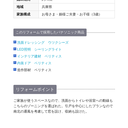
地域
兵庫県
家族構成
お母さま・娘様ご夫妻・お子様（3歳）
このリフォームで採用したパナソニック商品
洗面ドレッシング ウツクシーズ
LED照明 シーリングライト
インテリア建材 ベリティス
内装ドア ベリティス
造作部材 ベリティス
リフォームポイント
ご家族が使うスペースなので、洗面からトイレや浴室への動線も
こちらのゾーニングを選ばれた。引戸を中心にしたプランなので
南北の通風を考慮して窓を設け、収納も設けた。