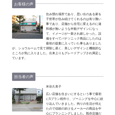
お客様の声
住み慣れ場所であり、思い出のある家を
子世帯が住み続けてくれるのは有り難い
事であり、店舗から住宅に変えるのに違
和感が無いような外観デザインになっ
て、イメージが一新され嬉しかった。設
備をすべてパナソニック商品にしたのは
最初の提案に入っていた事もありました
が、ショウルームで見て掃除し易く、美しいデザインと機能的な
ところが気に入りました。出来上りもグレードアップされ満足し
ています。
担当者の声
米谷久美子
広い店舗を住まいにするという事で最初
に5プラン程作り、ゾーニングを中心に絞
り込んでいきました。拘りの生活が伺え
たので信頼の於けるメーカーの商品を中
心にプランニングしました。既存店舗だ