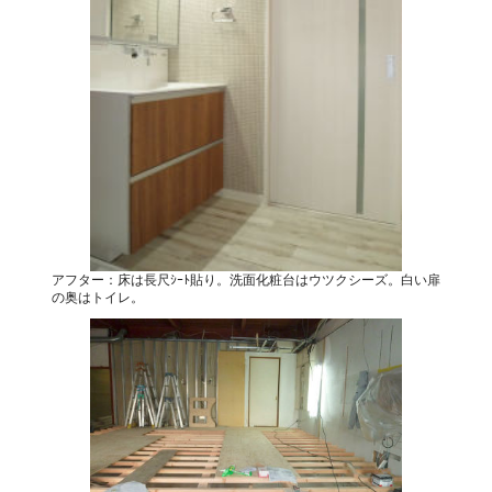
アフター：床は長尺ｼｰﾄ貼り。洗面化粧台はウツクシーズ。白い扉
の奥はトイレ。