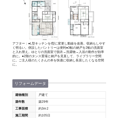
アフター：●L型キッチンをI型に変更し動線を改善。収納もしやす
く明るい。併設したパントリーは便利●3帖の納戸を2帖の洗面室
と入れ替え。ゆとりの洗面室で脱衣→洗濯物→入浴の動作が効率
的に。●2階のタンス置場と納戸を見直して、ライブラリー空間
に。ご主人様のたくさんの本を快適に収納し長居したくなる空間
に。
リフォームデータ
建物種別
戸建て
築年数
築29年
工事面積
約3m
2
施工期間
約105日