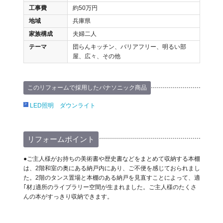
工事費
約50万円
地域
兵庫県
家族構成
夫婦二人
テーマ
団らんキッチン、バリアフリー、明るい部
屋、広々、その他
このリフォームで採用したパナソニック商品
LED照明 ダウンライト
リフォームポイント
●ご主人様がお持ちの美術書や歴史書などをまとめて収納する本棚
は、2階和室の奥にある納戸内にあり、ご不便を感じておられまし
た。2階のタンス置場と本棚のある納戸を見直すことによって、適
｢材｣適所のライブラリー空間が生まれました。ご主人様のたくさ
んの本がすっきり収納できます。