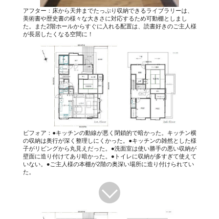
アフター：床から天井までたっぷり収納できるライブラリーは、
美術書や歴史書の様々な大きさに対応するため可動棚としまし
た。また2階ホールからすぐに入れる配置は、読書好きのご主人様
が長居したくなる空間に！
ビフォア：●キッチンの動線が悪く閉鎖的で暗かった。キッチン横
の収納は奥行が深く整理しにくかった。●キッチンの雑然とした様
子がリビングから丸見えだった。●洗面室は使い勝手の悪い収納が
壁面に造り付けてあり暗かった。●トイレに収納が多すぎて使えて
いない。●ご主人様の本棚が2階の奥深い場所に造り付けられてい
た。