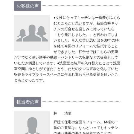
お客様の声
●女性にとってキッチンは一番夢がふくら
むところだと思いますが、新築当時キッ
チンの打合せを楽しみに待っていたら
「もう発注しました。」と言われてしま
いました。そんな苦い思い出を30年の時
を経て今回のリフォームで払拭すること
ができました。打合せではこちらの要望
だけでなく使い勝手や動線・パントリーの収納などの提案もして
いただき満足しています。●洗面室と納戸を入れ替えたことで洗面
室空間にゆとりができたことや、ただのタンス置場と化していた
収納をライブラリースペースに生まれ変わらせる提案を頂いたこ
ともよかったです。
担当者の声
林 清華
戸建て住宅の全面リフォーム。Ｍ様の一
番のご要望は、なんといってもキッチン
の使い勝手の悪さを改善することでし