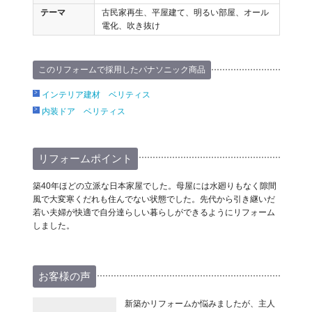
テーマ
古民家再生、平屋建て、明るい部屋、オール
電化、吹き抜け
このリフォームで採用したパナソニック商品
インテリア建材 ベリティス
内装ドア ベリティス
リフォームポイント
築40年ほどの立派な日本家屋でした。母屋には水廻りもなく隙間
風で大変寒くだれも住んでない状態でした。先代から引き継いだ
若い夫婦が快適で自分達らしい暮らしができるようにリフォーム
しました。
お客様の声
新築かリフォームか悩みましたが、主人