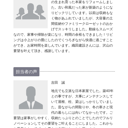
の生まれ育った本家をリフォームしまし
た。古い和風だった家が新築のようにな
りビックリしています。以前は収納もな
く物があふれていましたが、大容量の土
間収納やファミリークローゼットのおか
げでスッキリしました。動線もスムーズ
なので、家事や掃除が楽になり、時間の余裕もできました！リビ
ングは小上がりの畳にしたのでくつろぎながら快適に過ごすこと
ができ、お家時間を楽しんでいます。織田建設さんには、沢山の
要望を叶えて頂き、感謝しています。
担当者の声
吉田 誠
地元でも立派な日本家屋でした。築40年
との事ですが、大事にメンテナンスして
いて屋根、柱、梁はしっかりしていまし
た。昔ながらの間取りや、冬の寒さと現
代の暮らしには向いてなかったです。ご
要望は家事がしやすく、収納たっぷりとのことでしたのでフルリ
ノベーションしてその要望をご叶えることにしました。これから