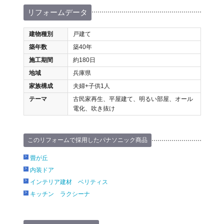
リフォームデータ
建物種別
戸建て
築年数
築40年
施工期間
約180日
地域
兵庫県
家族構成
夫婦+子供1人
テーマ
古民家再生、平屋建て、明るい部屋、オール
電化、吹き抜け
このリフォームで採用したパナソニック商品
畳が丘
内装ドア
インテリア建材 ベリティス
キッチン ラクシーナ