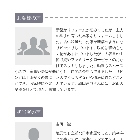
お客様の声
新築かリフォームか悩みましたが、主人
の生まれ育った本家をリフォームしまし
た。古い和風だった家が新築のようにな
りビックリしています。以前は収納もな
く物があふれていましたが、大容量の土
間収納やファミリークローゼットのおか
げでスッキリしました。動線もスムーズ
なので、家事や掃除が楽になり、時間の余裕もできました！リビ
ングは小上がりの畳にしたのでくつろぎながら快適に過ごすこと
ができ、お家時間を楽しんでいます。織田建設さんには、沢山の
要望を叶えて頂き、感謝しています。
担当者の声
吉田 誠
地元でも立派な日本家屋でした。築40年
との事ですが、大事にメンテナンスして