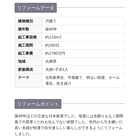
リフォームデータ
建物種別
戸建て
築年数
築40年
総工事面積
約123m
2
施工期間
約180日
総工事費
約1780万円
地域
兵庫県
家族構成
夫婦+子供1人
テーマ
古民家再生、平屋建て、明るい部屋、オール
電化、吹き抜け
リフォームポイント
築40年ほどの立派な日本家屋でした。母屋には水廻りもなく隙間
風で大変寒くだれも住んでない状態でした。先代から引き継いだ
若い夫婦が快適で自分達らしい暮らしができるようにリフォーム
しました。