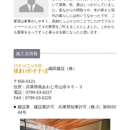
いて屋根、柱、梁はしっかりしていまし
た。昔ながらの間取りや、冬の寒さと現
代の暮らしには向いてなかったです。ご
要望は家事がしやすく、収納たっぷりとのことでしたのでフルリ
ノベーションしてその要望をご叶えることにしました。これから
も愛着をもってずっと暮らせる家になったと思います。
施工店情報
織田建設（株）
〒656-0121
住所：兵庫県南あわじ市山添９５－３
電話：0799-53-6227
FAX：0799-53-6228
建設業 建設業許可 兵庫県知事許可（般-2）第8020
44号