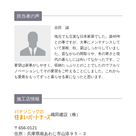
担当者の声
吉田 誠
地元でも立派な日本家屋でした。築40年
との事ですが、大事にメンテナンスして
いて屋根、柱、梁はしっかりしていまし
た。昔ながらの間取りや、冬の寒さと現
代の暮らしには向いてなかったです。ご
要望は家事がしやすく、収納たっぷりとのことでしたのでフルリ
ノベーションしてその要望をご叶えることにしました。これから
も愛着をもってずっと暮らせる家になったと思います。
施工店情報
織田建設（株）
〒656-0121
住所：兵庫県南あわじ市山添９５－３