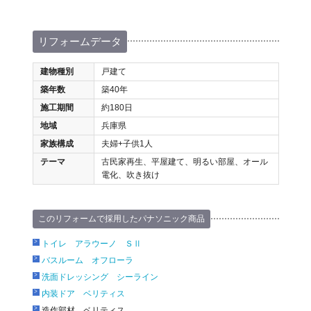
リフォームデータ
建物種別
戸建て
築年数
築40年
施工期間
約180日
地域
兵庫県
家族構成
夫婦+子供1人
テーマ
古民家再生、平屋建て、明るい部屋、オール
電化、吹き抜け
このリフォームで採用したパナソニック商品
トイレ アラウーノ ＳⅡ
バスルーム オフローラ
洗面ドレッシング シーライン
内装ドア ベリティス
造作部材 ベリティス