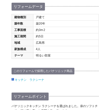
リフォームデータ
建物種別
戸建て
築年数
築20年
工事面積
約3m
2
施工期間
約5日
地域
広島県
家族構成
4人
テーマ
明るい部屋
このリフォームで採用したパナソニック商品
キッチン ラクシーナ
リフォームポイント
パナソニックキッチン ラクシーナを選ばれました。扉のソフトチ