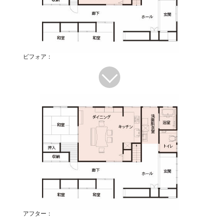
ビフォア：
アフター：