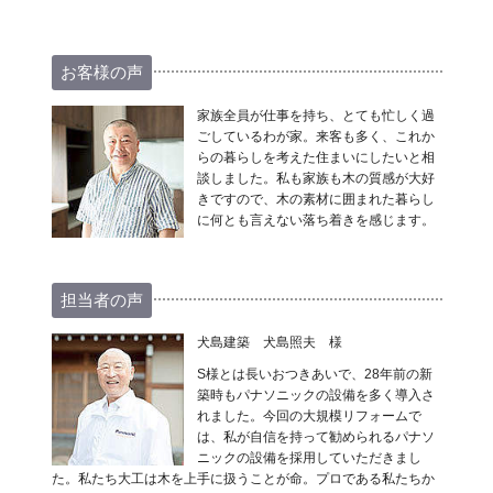
お客様の声
家族全員が仕事を持ち、とても忙しく過
ごしているわが家。来客も多く、これか
らの暮らしを考えた住まいにしたいと相
談しました。私も家族も木の質感が大好
きですので、木の素材に囲まれた暮らし
に何とも言えない落ち着きを感じます。
担当者の声
犬島建築 犬島照夫 様
S様とは長いおつきあいで、28年前の新
築時もパナソニックの設備を多く導入さ
れました。今回の大規模リフォームで
は、私が自信を持って勧められるパナソ
ニックの設備を採用していただきまし
た。私たち大工は木を上手に扱うことが命。プロである私たちか