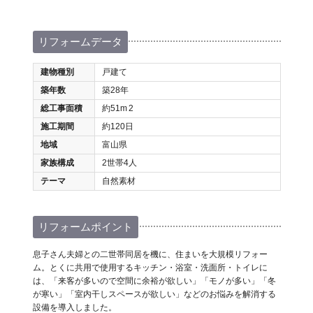
リフォームデータ
建物種別
戸建て
築年数
築28年
総工事面積
約51m
2
施工期間
約120日
地域
富山県
家族構成
2世帯4人
テーマ
自然素材
リフォームポイント
息子さん夫婦との二世帯同居を機に、住まいを大規模リフォー
ム。とくに共用で使用するキッチン・浴室・洗面所・トイレに
は、「来客が多いので空間に余裕が欲しい」「モノが多い」「冬
が寒い」「室内干しスペースが欲しい」などのお悩みを解消する
設備を導入しました。