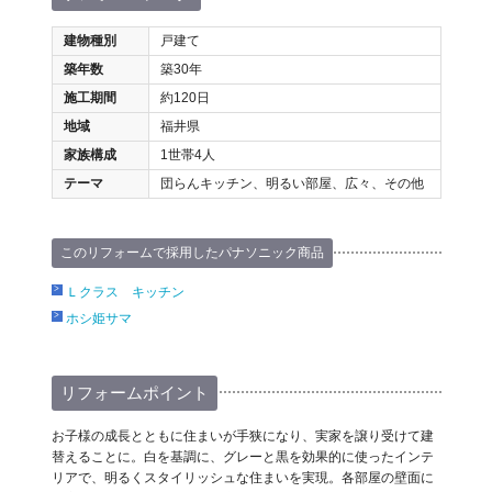
建物種別
戸建て
築年数
築30年
施工期間
約120日
地域
福井県
家族構成
1世帯4人
テーマ
団らんキッチン、明るい部屋、広々、その他
このリフォームで採用したパナソニック商品
Ｌクラス キッチン
ホシ姫サマ
リフォームポイント
お子様の成長とともに住まいが手狭になり、実家を譲り受けて建
替えることに。白を基調に、グレーと黒を効果的に使ったインテ
リアで、明るくスタイリッシュな住まいを実現。各部屋の壁面に