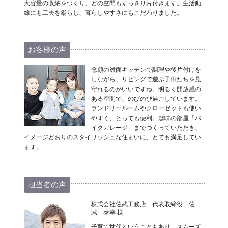
大容量の収納をつくり、どの空間もすっきり片付きます。生活動
線にも工夫を凝らし、暮らしやすさにもこだわりました。
お客様の声
念願の対面キッチンで調理や後片付けを
しながら、リビングで遊ぶ子供たちを見
守れるのがいいですね。明るく開放感の
ある空間で、のびのび過ごしています。
ランドリールームやクローゼットも使い
やすく、とっても便利。趣味の部屋「バ
イクガレージ」までつくっていただき、
イメージどおりのスタイリッシュな住まいに、とても満足してい
ます。
担当者の声
株式会社佐武工務店 代表取締役 佐
武 泰幸 様
子育て世代ということもあり、スムーズ