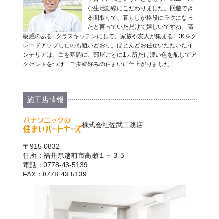
な生活動線にこだわりました。回遊でき
る間取りで、暮らしが格段にラクになっ
たと言っていただけて嬉しいですね。高
級感のあるLクラスキッチンにして、家族や友人が集まるLDKをグ
レードアップしたのも狙いどおり。ほとんどお任せいただいたイ
ンテリアは、白を基調に、部屋ごとに1カ所だけ濃い色を配してア
クセントをつけ、ご夫婦好みの住まいに仕上がりました。
施工店情報
株式会社佐武工務店
〒915-0832
住所：福井県越前市高瀬１－３５
電話：0778-43-5139
FAX：0778-43-5139