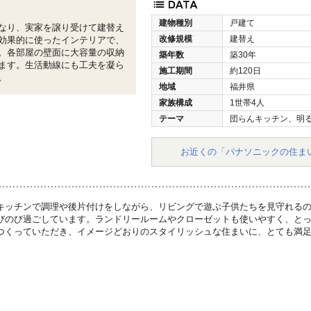
建物種別
戸建て
なり、実家を譲り受けて建替え
改修規模
建替え
効果的に使ったインテリアで、
。各部屋の壁面に大容量の収納
築年数
築30年
ます。生活動線にも工夫を凝ら
施工期間
約120日
。
地域
福井県
家族構成
1世帯4人
テーマ
団らんキッチン、明
お近くの「パナソニックの住ま
キッチンで調理や後片付けをしながら、リビングで遊ぶ子供たちを見守れる
びのび過ごしています。ランドリールームやクローゼットも使いやすく、と
つくっていただき、イメージどおりのスタイリッシュな住まいに、とても満