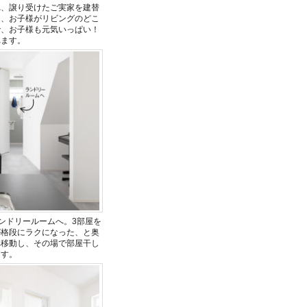
れ、譲り受けたご実家を建替
は、お子様がリビングのどこ
で、お子様も元気いっぱい！
れます。
ンドリールームへ。3部屋を
が格段にラクになった、と奥
へ移動し、その場で部屋干し
ます。