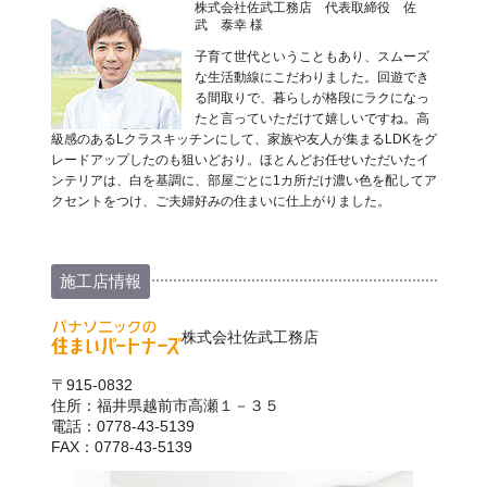
株式会社佐武工務店 代表取締役 佐
武 泰幸 様
子育て世代ということもあり、スムーズ
な生活動線にこだわりました。回遊でき
る間取りで、暮らしが格段にラクになっ
たと言っていただけて嬉しいですね。高
級感のあるLクラスキッチンにして、家族や友人が集まるLDKをグ
レードアップしたのも狙いどおり。ほとんどお任せいただいたイ
ンテリアは、白を基調に、部屋ごとに1カ所だけ濃い色を配してア
クセントをつけ、ご夫婦好みの住まいに仕上がりました。
施工店情報
株式会社佐武工務店
〒915-0832
住所：福井県越前市高瀬１－３５
電話：0778-43-5139
FAX：0778-43-5139