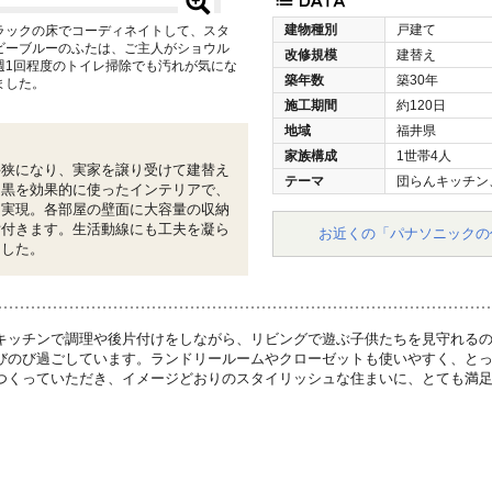
建物種別
戸建て
ラックの床でコーディネイトして、スタ
ビーブルーのふたは、ご主人がショウル
改修規模
建替え
週1回程度のトイレ掃除でも汚れが気にな
築年数
築30年
ました。
施工期間
約120日
地域
福井県
家族構成
1世帯4人
手狭になり、実家を譲り受けて建替え
テーマ
団らんキッチン
と黒を効果的に使ったインテリアで、
を実現。各部屋の壁面に大容量の収納
片付きます。生活動線にも工夫を凝ら
お近くの「パナソニックの
ました。
キッチンで調理や後片付けをしながら、リビングで遊ぶ子供たちを見守れる
びのび過ごしています。ランドリールームやクローゼットも使いやすく、と
つくっていただき、イメージどおりのスタイリッシュな住まいに、とても満