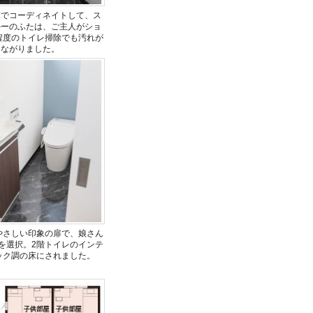
床でコーディネイトして、ス
ルーのふたは、ご主人がショ
程度のトイレ掃除でも汚れが
つながりました。
やさしい印象の扉で、娘さん
を選択。2階トイレのインテ
ック調の床にされました。