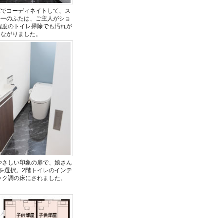
床でコーディネイトして、ス
ルーのふたは、ご主人がショ
程度のトイレ掃除でも汚れが
つながりました。
やさしい印象の扉で、娘さん
を選択。2階トイレのインテ
ック調の床にされました。