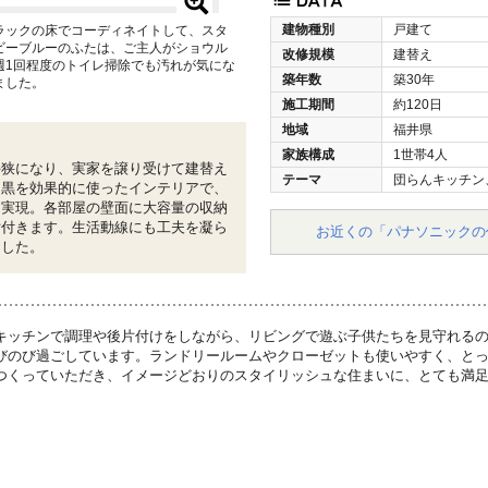
建物種別
戸建て
ラックの床でコーディネイトして、スタ
ビーブルーのふたは、ご主人がショウル
改修規模
建替え
週1回程度のトイレ掃除でも汚れが気にな
築年数
築30年
ました。
施工期間
約120日
地域
福井県
家族構成
1世帯4人
手狭になり、実家を譲り受けて建替え
テーマ
団らんキッチン
と黒を効果的に使ったインテリアで、
を実現。各部屋の壁面に大容量の収納
片付きます。生活動線にも工夫を凝ら
お近くの「パナソニックの
ました。
キッチンで調理や後片付けをしながら、リビングで遊ぶ子供たちを見守れる
びのび過ごしています。ランドリールームやクローゼットも使いやすく、と
つくっていただき、イメージどおりのスタイリッシュな住まいに、とても満