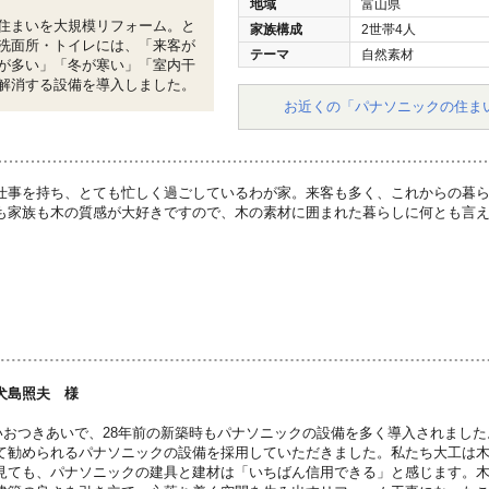
地域
富山県
住まいを大規模リフォーム。と
家族構成
2世帯4人
洗面所・トイレには、「来客が
テーマ
自然素材
が多い」「冬が寒い」「室内干
解消する設備を導入しました。
お近くの「パナソニックの住ま
仕事を持ち、とても忙しく過ごしているわが家。来客も多く、これからの暮
も家族も木の質感が大好きですので、木の素材に囲まれた暮らしに何とも言
犬島照夫 様
いおつきあいで、28年前の新築時もパナソニックの設備を多く導入されまし
て勧められるパナソニックの設備を採用していただきました。私たち大工は
見ても、パナソニックの建具と建材は「いちばん信用できる」と感じます。木