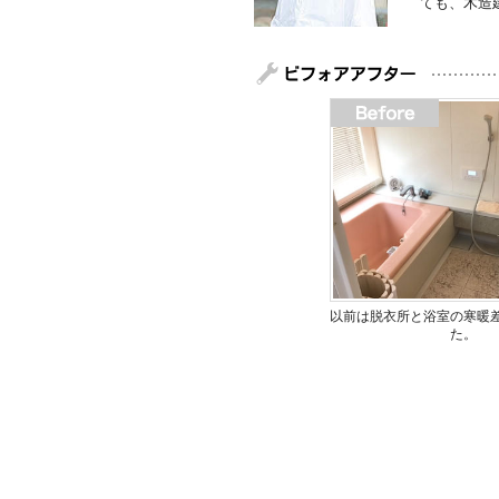
ても、木造
以前は脱衣所と浴室の寒暖
た。