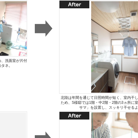
め、洗面室が片付
のタネ。
北陸は年間を通じて日照時間が短く、室内干
ため、S様邸では1階・中2階・2階の3ヵ所に
サマ」を設置し、スッキリ干せる