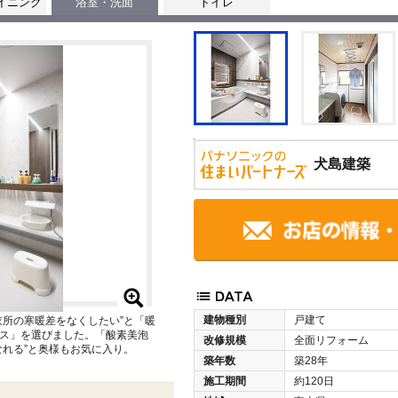
イニング
浴室・洗面
トイレ
犬島建築
建物種別
戸建て
衣所の寒暖差をなくしたい”と「暖
ス」を選びました。「酸素美泡
改修規模
全面リフォーム
なれる”と奥様もお気に入り。
築年数
築28年
施工期間
約120日