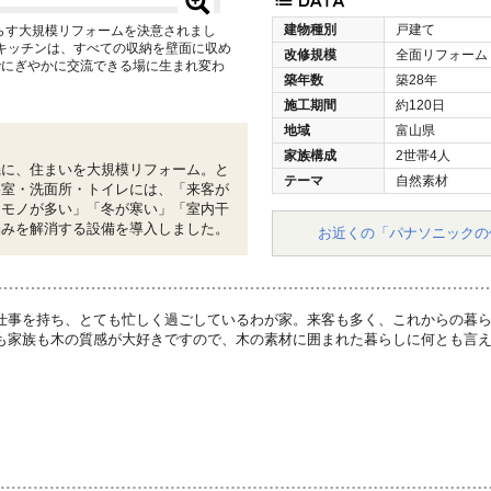
建物種別
戸建て
らす大規模リフォームを決意されまし
キッチンは、すべての収納を壁面に収め
改修規模
全面リフォーム
でにぎやかに交流できる場に生まれ変わ
築年数
築28年
施工期間
約120日
地域
富山県
家族構成
2世帯4人
機に、住まいを大規模リフォーム。と
テーマ
自然素材
浴室・洗面所・トイレには、「来客が
「モノが多い」「冬が寒い」「室内干
悩みを解消する設備を導入しました。
お近くの「パナソニックの
仕事を持ち、とても忙しく過ごしているわが家。来客も多く、これからの暮
も家族も木の質感が大好きですので、木の素材に囲まれた暮らしに何とも言