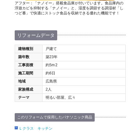
アフター：「ナノイー」搭載食品庫が付いています。食品庫内の
浮遊カビを抑制する「ナノイー」と、湿度を調節する調湿材「し
つど番」で快適にストック食品を収納できる優れた機能です！
リフォームデータ
建物種別
戸建て
築年数
築23年
工事面積
約5m
2
施工期間
約6日
地域
広島県
家族構成
2人
テーマ
明るい部屋、広々
このリフォームで採用したパナソニック商品
Ｌクラス キッチン