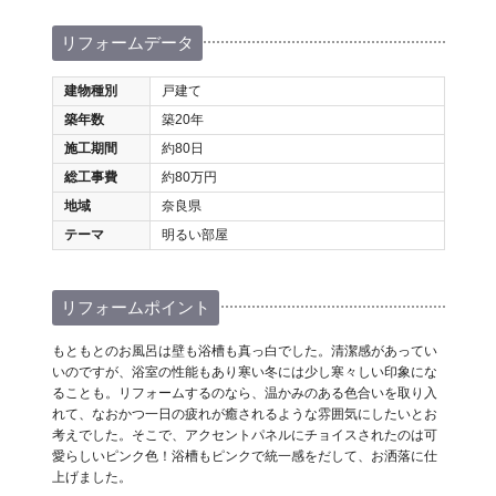
リフォームデータ
建物種別
戸建て
築年数
築20年
施工期間
約80日
総工事費
約80万円
地域
奈良県
テーマ
明るい部屋
リフォームポイント
もともとのお風呂は壁も浴槽も真っ白でした。清潔感があってい
いのですが、浴室の性能もあり寒い冬には少し寒々しい印象にな
ることも。リフォームするのなら、温かみのある色合いを取り入
れて、なおかつ一日の疲れが癒されるような雰囲気にしたいとお
考えでした。そこで、アクセントパネルにチョイスされたのは可
愛らしいピンク色！浴槽もピンクで統一感をだして、お洒落に仕
上げました。