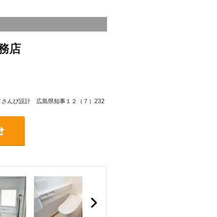
務店
号／さんび設計 広島県知事１２（７）232