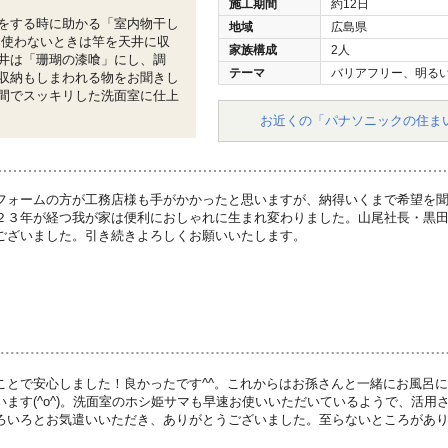
施工期間
約12日
をする時に助かる「室内物干し
地域
広島県
。使わないときは竿を天井に収
家族構成
2人
井は「珊瑚の漆喰」にし、調
テーマ
バリアフリー、明る
収納もしまわれる物をお聞きし
間でスッキリした洗面室に仕上
お近くの「パナソニックの住ま
フォームの方が工務店様も手がかかったと思いますが、納得いくまで希望を
２３年が経つ我が家は便利におしゃれに生まれ変わりました。山尾社長・黒
ございました。引き続きよろしくお願いいたします。
ことで安心しました！良かったです^^。これからはお孫さんと一緒にお風呂
います(^o^)。洗面室のホシ姫サマも早速お使いいただいているようで、活用
ろいろとお気遣いいただき、ありがとうございました。至らないところがあ