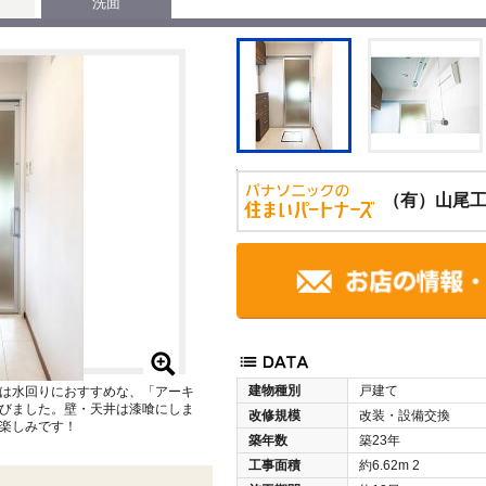
洗面
（有）山尾
建物種別
戸建て
は水回りにおすすめな、「アーキ
びました。壁・天井は漆喰にしま
改修規模
改装・設備交換
楽しみです！
築年数
築23年
工事面積
約6.62m
2