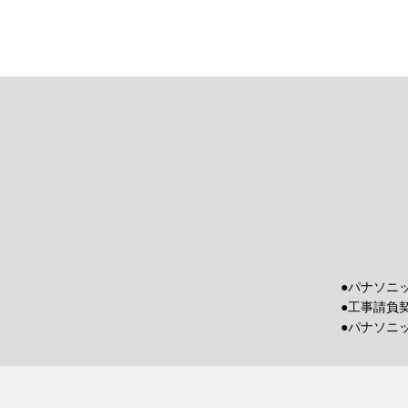
●パナソニ
●工事請負
●パナソニ