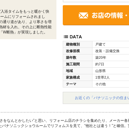
“入浴タイムをもっと暖かく快
ルームにリフォームされまし
の通り道があり、より寒さを増
熱材を入れ、その上に断熱性能
「W断熱」が実現しました。
建物種別
戸建て
改修規模
改装・設備交換
築年数
築20年
施工期間
約7日
地域
山形県
家族構成
1世帯2人
テーマ
その他
お近くの「パナソニックの住ま
寒さをなんとかしたい”と思い、リフォーム店のチラシを集めたり、メーカー
たパナソニックショウルームでリフォムスを見て、“他社とは違う！”と確信