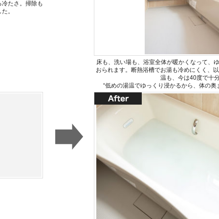
る冷たさ。掃除も
した。
床も、洗い場も、浴室全体が暖かくなって、
おられます。断熱浴槽でお湯も冷めにくく、以
温も、今は40度で十
“低めの湯温でゆっくり浸かるから、体の奥