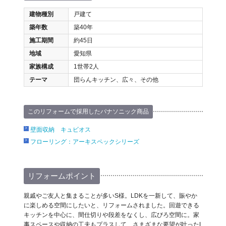
建物種別
戸建て
築年数
築40年
施工期間
約45日
地域
愛知県
家族構成
1世帯2人
テーマ
団らんキッチン、広々、その他
このリフォームで採用したパナソニック商品
壁面収納 キュビオス
フローリング：アーキスペックシリーズ
リフォームポイント
親戚やご友人と集まることが多いS様。LDKを一新して、賑やか
に楽しめる空間にしたいと、リフォームされました。回遊できる
キッチンを中心に、間仕切りや段差をなくし、広びろ空間に。家
事スペースや収納の工夫もプラスして、さまざまな要望が叶ったL