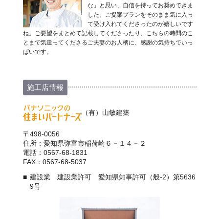
な」と思い、自信を持ってお奨めできま
した。ご提案プランをそのまま気に入っ
て受け入れてくださったのが嬉しいです
ね。ご要望をまとめて記載してくださったり、こちらの時間のこ
とまで気遣ってくださるご夫妻のお人柄に、感謝の気持ちでいっ
ぱいです。
施工店情報
（有）山敏建築
〒498-0056
住所：愛知県弥富市稲荷崎６－１４－２
電話：0567-68-1831
FAX：0567-68-5037
建設業 建設業許可 愛知県知事許可（般-2）第5636
9号