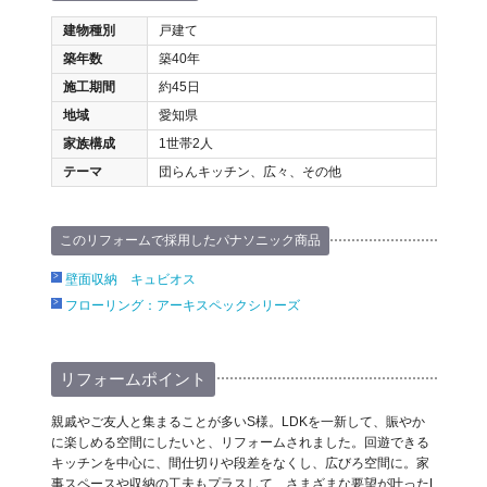
建物種別
戸建て
築年数
築40年
施工期間
約45日
地域
愛知県
家族構成
1世帯2人
テーマ
団らんキッチン、広々、その他
このリフォームで採用したパナソニック商品
壁面収納 キュビオス
フローリング：アーキスペックシリーズ
リフォームポイント
親戚やご友人と集まることが多いS様。LDKを一新して、賑やか
に楽しめる空間にしたいと、リフォームされました。回遊できる
キッチンを中心に、間仕切りや段差をなくし、広びろ空間に。家
事スペースや収納の工夫もプラスして、さまざまな要望が叶ったL