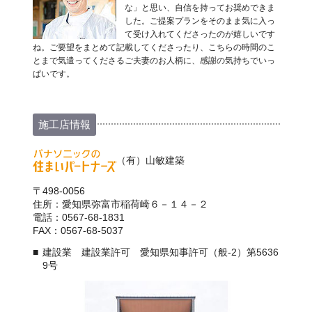
な」と思い、自信を持ってお奨めできま
した。ご提案プランをそのまま気に入っ
て受け入れてくださったのが嬉しいです
ね。ご要望をまとめて記載してくださったり、こちらの時間のこ
とまで気遣ってくださるご夫妻のお人柄に、感謝の気持ちでいっ
ぱいです。
施工店情報
（有）山敏建築
〒498-0056
住所：愛知県弥富市稲荷崎６－１４－２
電話：0567-68-1831
FAX：0567-68-5037
建設業 建設業許可 愛知県知事許可（般-2）第5636
9号