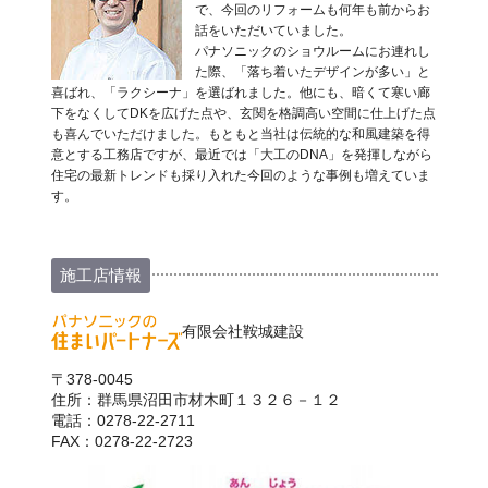
で、今回のリフォームも何年も前からお
話をいただいていました。
パナソニックのショウルームにお連れし
た際、「落ち着いたデザインが多い」と
喜ばれ、「ラクシーナ」を選ばれました。他にも、暗くて寒い廊
下をなくしてDKを広げた点や、玄関を格調高い空間に仕上げた点
も喜んでいただけました。もともと当社は伝統的な和風建築を得
意とする工務店ですが、最近では「大工のDNA」を発揮しながら
住宅の最新トレンドも採り入れた今回のような事例も増えていま
す。
施工店情報
有限会社鞍城建設
〒378-0045
住所：群馬県沼田市材木町１３２６－１２
電話：0278-22-2711
FAX：0278-22-2723