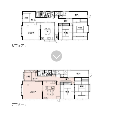
ビフォア：
アフター：