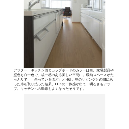
アフター：キッチン側とカップボードのカラーは白。家電製品や
壁色も白一色で、統一感のある美しい空間に。収納スペースがた
っぷりで、「余っているほど」とH様。奥のリビングとの間にあ
った扉を取り払った結果、LDKの一体感が出て、明るさもアッ
プ。キッチンへの動線もよくなったそうです。