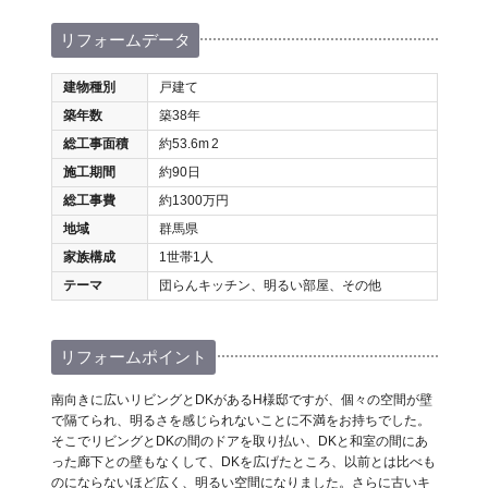
リフォームデータ
建物種別
戸建て
築年数
築38年
総工事面積
約53.6m
2
施工期間
約90日
総工事費
約1300万円
地域
群馬県
家族構成
1世帯1人
テーマ
団らんキッチン、明るい部屋、その他
リフォームポイント
南向きに広いリビングとDKがあるH様邸ですが、個々の空間が壁
で隔てられ、明るさを感じられないことに不満をお持ちでした。
そこでリビングとDKの間のドアを取り払い、DKと和室の間にあ
った廊下との壁もなくして、DKを広げたところ、以前とは比べも
のにならないほど広く、明るい空間になりました。さらに古いキ