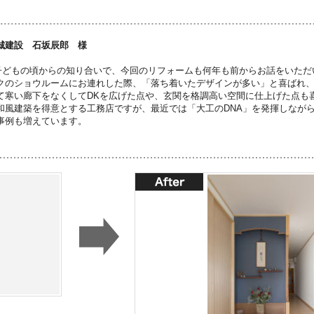
城建設 石坂辰郎 様
子どもの頃からの知り合いで、今回のリフォームも何年も前からお話をいただ
クのショウルームにお連れした際、「落ち着いたデザインが多い」と喜ばれ
て寒い廊下をなくしてDKを広げた点や、玄関を格調高い空間に仕上げた点も
和風建築を得意とする工務店ですが、最近では「大工のDNA」を発揮しなが
事例も増えています。