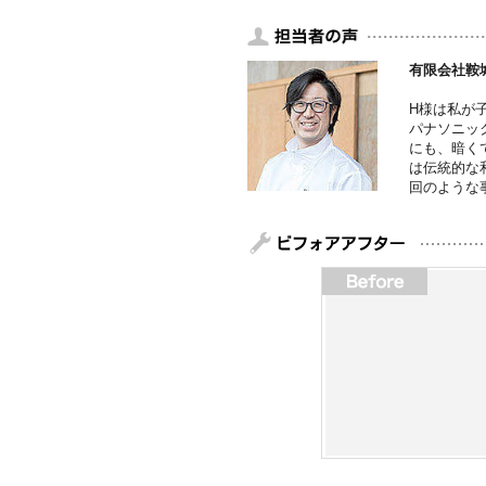
有限会社鞍
H様は私が
パナソニッ
にも、暗く
は伝統的な
回のような