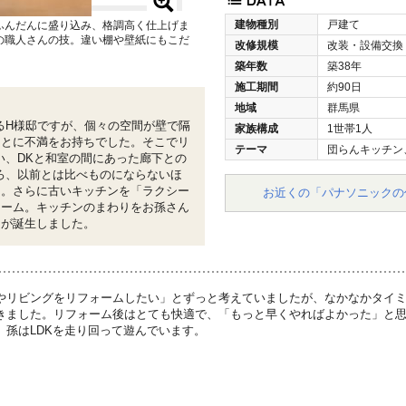
建物種別
戸建て
ふんだんに盛り込み、格調高く仕上げま
の職人さんの技。違い棚や壁紙にもこだ
改修規模
改装・設備交換
築年数
築38年
施工期間
約90日
地域
群馬県
るH様邸ですが、個々の空間が壁で隔
家族構成
1世帯1人
ことに不満をお持ちでした。そこでリ
テーマ
団らんキッチン
い、DKと和室の間にあった廊下との
ろ、以前とは比べものにならないほ
た。さらに古いキッチンを「ラクシー
お近くの「パナソニックの
ォーム。キッチンのまわりをお孫さん
りが誕生しました。
やリビングをリフォームしたい」とずっと考えていましたが、なかなかタイ
きました。リフォーム後はとても快適で、「もっと早くやればよかった」と
、孫はLDKを走り回って遊んでいます。