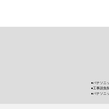
●パナソニ
●工事請負
●パナソニ