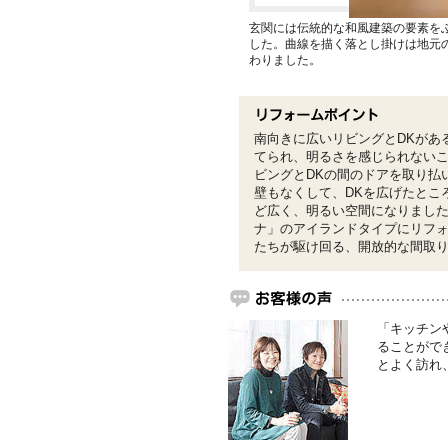
玄関には伝統的な和風建築の要素を
した。曲線を描く落とし掛けは地元
わりました。
南向きに広いリビングとDKがあ
てられ、明るさを感じられない
ビングとDKの間のドアを取り払
壁もなくして、DKを広げたとこ
ど広く、明るい空間になりまし
ナ」のアイランドタイプにリフ
たちが駆け回る、開放的な間取
「キッチン
ることがで
とよく訪れ