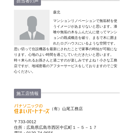
担当者の声
森北
マンションリノベーションで無垢材を使
うイメージがあまりないと思います。漆
喰や無垢の木をふんだんに使ってマンシ
ョンの既成概念を破り、まるで木に囲ま
れたログハウスにいるような空間です。
思い切って住設機器を最新にされたことで家事の時短が可能にな
ります。心地のよい時間を過ごしていただきたいと思います。
時々来られるお孫さんと過ごすのが楽しみですよね！小さな工務
店ですが、地域密着のアフターサービスをしておりますのでご安
心ください。
施工店情報
（有）山尾工務店
〒733-0012
住所：広島県広島市西区中広町１－５－１７
電話：0120-74-0656