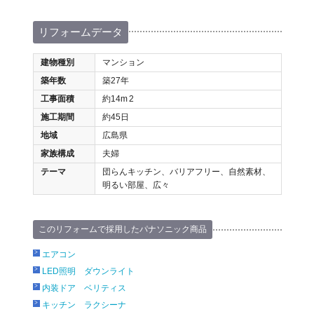
リフォームデータ
建物種別
マンション
築年数
築27年
工事面積
約14m
2
施工期間
約45日
地域
広島県
家族構成
夫婦
テーマ
団らんキッチン、バリアフリー、自然素材、
明るい部屋、広々
このリフォームで採用したパナソニック商品
エアコン
LED照明 ダウンライト
内装ドア ベリティス
キッチン ラクシーナ