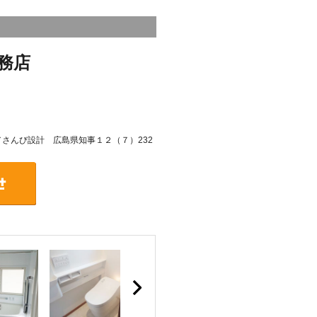
務店
号／さんび設計 広島県知事１２（７）232