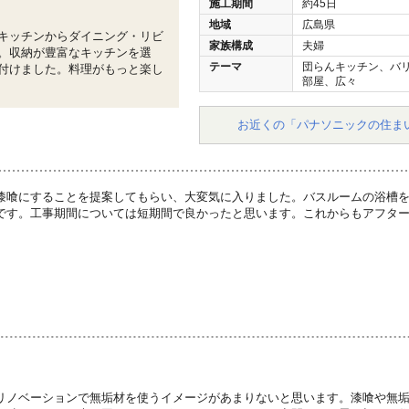
施工期間
約45日
地域
広島県
キッチンからダイニング・リビ
家族構成
夫婦
。収納が豊富なキッチンを選
テーマ
団らんキッチン、バ
付けました。料理がもっと楽し
部屋、広々
お近くの「パナソニックの住ま
漆喰にすることを提案してもらい、大変気に入りました。バスルームの浴槽
です。工事期間については短期間で良かったと思います。これからもアフタ
リノベーションで無垢材を使うイメージがあまりないと思います。漆喰や無