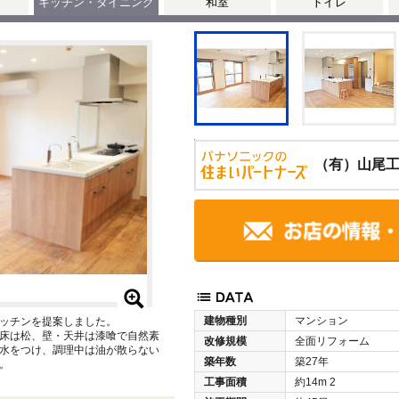
キッチン・ダイニング
和室
トイレ
（有）山尾
建物種別
マンション
ッチンを提案しました。
、床は松、壁・天井は漆喰で自然素
改修規模
全面リフォーム
水をつけ、調理中は油が散らない
築年数
築27年
。
工事面積
約14m
2