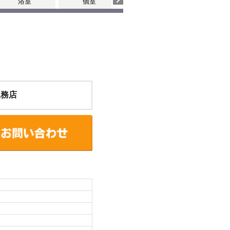
浴室
個室
玄関・廊下
工務店