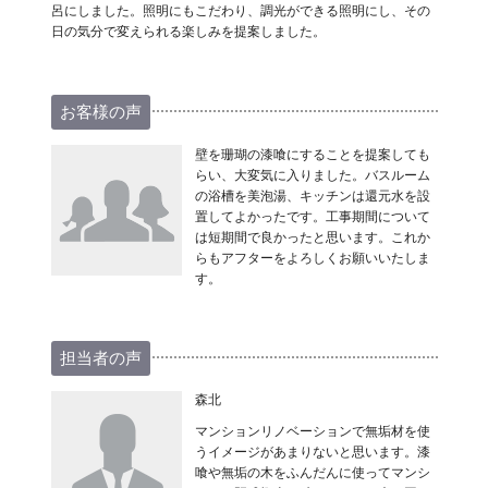
呂にしました。照明にもこだわり、調光ができる照明にし、その
日の気分で変えられる楽しみを提案しました。
お客様の声
壁を珊瑚の漆喰にすることを提案しても
らい、大変気に入りました。バスルーム
の浴槽を美泡湯、キッチンは還元水を設
置してよかったです。工事期間について
は短期間で良かったと思います。これか
らもアフターをよろしくお願いいたしま
す。
担当者の声
森北
マンションリノベーションで無垢材を使
うイメージがあまりないと思います。漆
喰や無垢の木をふんだんに使ってマンシ