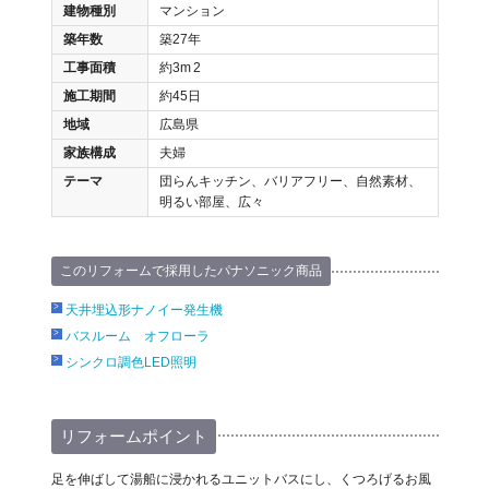
建物種別
マンション
築年数
築27年
工事面積
約3m
2
施工期間
約45日
地域
広島県
家族構成
夫婦
テーマ
団らんキッチン、バリアフリー、自然素材、
明るい部屋、広々
このリフォームで採用したパナソニック商品
天井埋込形ナノイー発生機
バスルーム オフローラ
シンクロ調色LED照明
リフォームポイント
足を伸ばして湯船に浸かれるユニットバスにし、くつろげるお風