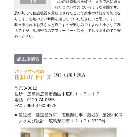
ョンの既成概念を破り、まるで木に囲ま
れたログハウスにいるような空間です。
思い切って住設機器を最新にされたことで家事の時短が可能にな
ります。心地のよい時間を過ごしていただきたいと思います。
時々来られるお孫さんと過ごすのが楽しみですよね！小さな工務
店ですが、地域密着のアフターサービスをしておりますのでご安
心ください。
施工店情報
（有）山尾工務店
〒733-0012
住所：広島県広島市西区中広町１－５－１７
電話：0120-74-0656
FAX：050-3730-4978
建設業 建設業許可 広島県知事（般-28）第28440号
／さんび設計 広島県知事１２（７）2327号