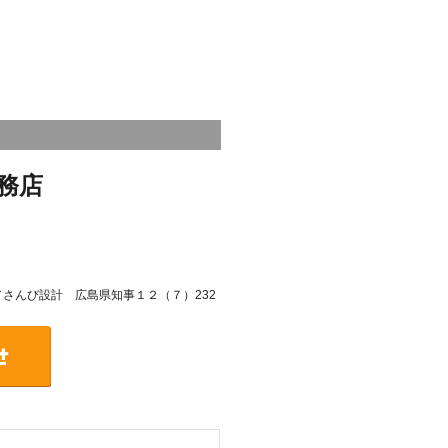
務店
号／さんび設計 広島県知事１２（７）232