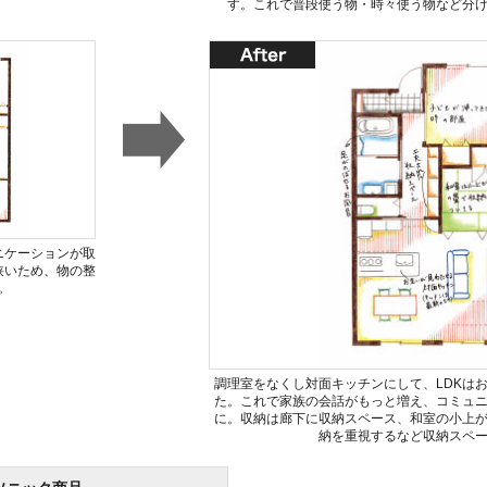
す。これで普段使う物・時々使う物など分
ニケーションが取
狭いため、物の整
。
調理室をなくし対面キッチンにして、LDKは
た。これで家族の会話がもっと増え、コミュ
に。収納は廊下に収納スペース、和室の小上
納を重視するなど収納スペ