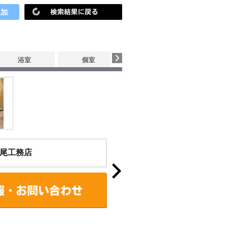
浴室
個室
玄関・廊下
尾工務店