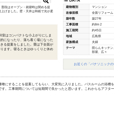
建物種別
マンション
、普段はオープン・就寝時は閉める提
仕上げました。壁・天井は和紙で光が柔
改修規模
全面リフォーム
築年数
築27年
工事面積
約8m
2
施工期間
約45日
和室はコンパクトな小上がりにしま
地域
広島県
放的になったり、落ち着く場になった
家族構成
夫婦
できる提案をしました。畳は下全面が
テーマ
団らんキッチン
入ります。寝るときはゆっくりと休め
部屋、広々
お近くの「パナソニックの
漆喰にすることを提案してもらい、大変気に入りました。バスルームの浴槽
です。工事期間については短期間で良かったと思います。これからもアフタ