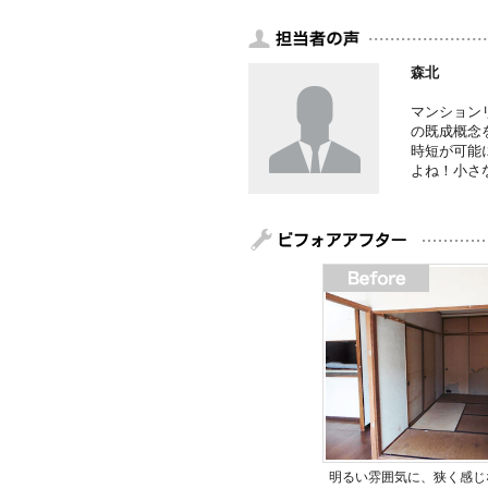
森北
マンション
の既成概念
時短が可能
よね！小さ
明るい雰囲気に、狭く感じ