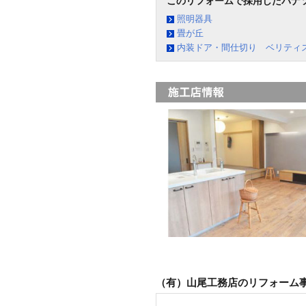
このリフォームで採用したパナ
照明器具
畳が丘
内装ドア・間仕切り ベリティ
（有）山尾工務店のリフォーム