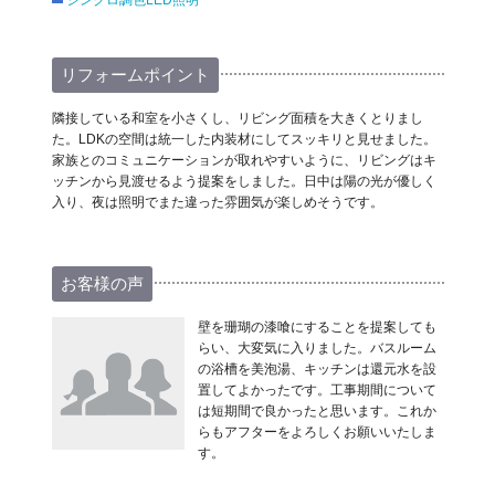
シンクロ調色LED照明
リフォームポイント
隣接している和室を小さくし、リビング面積を大きくとりまし
た。LDKの空間は統一した内装材にしてスッキリと見せました。
家族とのコミュニケーションが取れやすいように、リビングはキ
ッチンから見渡せるよう提案をしました。日中は陽の光が優しく
入り、夜は照明でまた違った雰囲気が楽しめそうです。
お客様の声
壁を珊瑚の漆喰にすることを提案しても
らい、大変気に入りました。バスルーム
の浴槽を美泡湯、キッチンは還元水を設
置してよかったです。工事期間について
は短期間で良かったと思います。これか
らもアフターをよろしくお願いいたしま
す。