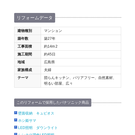
リフォームデータ
建物種別
マンション
築年数
築27年
工事面積
約14m
2
施工期間
約45日
地域
広島県
家族構成
夫婦
テーマ
団らんキッチン、バリアフリー、自然素材、
明るい部屋、広々
このリフォームで採用したパナソニック商品
壁面収納 キュビオス
ホシ姫サマ
LED照明 ダウンライト