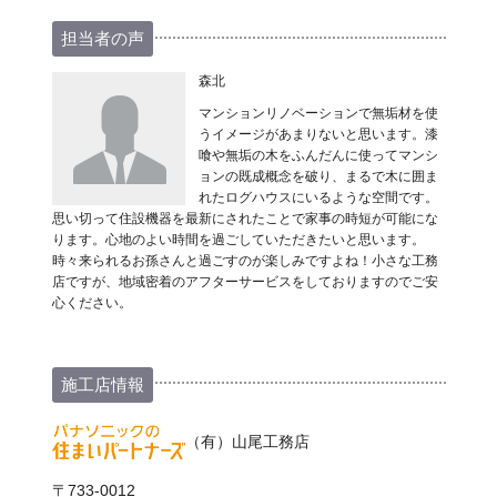
担当者の声
森北
マンションリノベーションで無垢材を使
うイメージがあまりないと思います。漆
喰や無垢の木をふんだんに使ってマンシ
ョンの既成概念を破り、まるで木に囲ま
れたログハウスにいるような空間です。
思い切って住設機器を最新にされたことで家事の時短が可能にな
ります。心地のよい時間を過ごしていただきたいと思います。
時々来られるお孫さんと過ごすのが楽しみですよね！小さな工務
店ですが、地域密着のアフターサービスをしておりますのでご安
心ください。
施工店情報
（有）山尾工務店
〒733-0012