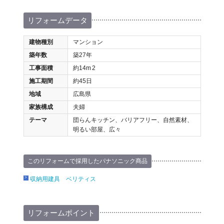
リフォームデータ
建物種別
マンション
築年数
築27年
工事面積
約14m
2
施工期間
約45日
地域
広島県
家族構成
夫婦
テーマ
団らんキッチン、バリアフリー、自然素材、
明るい部屋、広々
このリフォームで採用したパナソニック商品
収納用建具 ベリティス
リフォームポイント