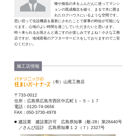
喰や無垢の木をふんだんに使ってマンシ
ョンの既成概念を破り、まるで木に囲ま
れたログハウスにいるような空間です。
思い切って住設機器を最新にされたことで家事の時短が可能にな
ります。心地のよい時間を過ごしていただきたいと思います。
時々来られるお孫さんと過ごすのが楽しみですよね！小さな工務
店ですが、地域密着のアフターサービスをしておりますのでご安
心ください。
施工店情報
（有）山尾工務店
〒733-0012
住所：広島県広島市西区中広町１－５－１７
電話：0120-74-0656
FAX：050-3730-4978
建設業 建設業許可 広島県知事（般-28）第28440号
／さんび設計 広島県知事１２（７）2327号