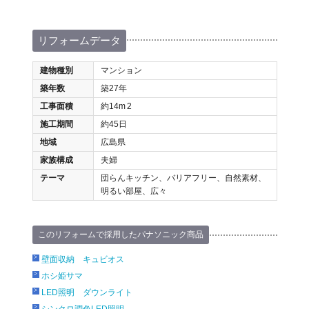
リフォームデータ
建物種別
マンション
築年数
築27年
工事面積
約14m
2
施工期間
約45日
地域
広島県
家族構成
夫婦
テーマ
団らんキッチン、バリアフリー、自然素材、
明るい部屋、広々
このリフォームで採用したパナソニック商品
壁面収納 キュビオス
ホシ姫サマ
LED照明 ダウンライト