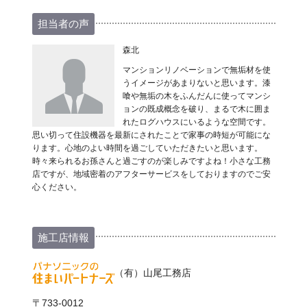
担当者の声
森北
マンションリノベーションで無垢材を使
うイメージがあまりないと思います。漆
喰や無垢の木をふんだんに使ってマンシ
ョンの既成概念を破り、まるで木に囲ま
れたログハウスにいるような空間です。
思い切って住設機器を最新にされたことで家事の時短が可能にな
ります。心地のよい時間を過ごしていただきたいと思います。
時々来られるお孫さんと過ごすのが楽しみですよね！小さな工務
店ですが、地域密着のアフターサービスをしておりますのでご安
心ください。
施工店情報
（有）山尾工務店
〒733-0012