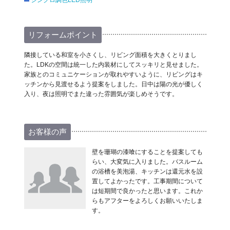
シンクロ調色LED照明
リフォームポイント
隣接している和室を小さくし、リビング面積を大きくとりまし
た。LDKの空間は統一した内装材にしてスッキリと見せました。
家族とのコミュニケーションが取れやすいように、リビングはキ
ッチンから見渡せるよう提案をしました。日中は陽の光が優しく
入り、夜は照明でまた違った雰囲気が楽しめそうです。
お客様の声
壁を珊瑚の漆喰にすることを提案しても
らい、大変気に入りました。バスルーム
の浴槽を美泡湯、キッチンは還元水を設
置してよかったです。工事期間について
は短期間で良かったと思います。これか
らもアフターをよろしくお願いいたしま
す。