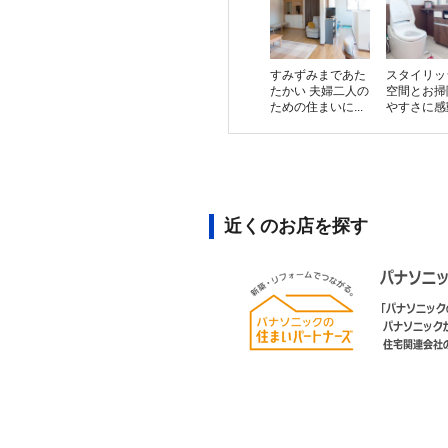
すみずみまであた
スタイリッ
たかい 夫婦二人の
空間とお掃
ための住まいに...
やすさに感動。
近くのお店を探す