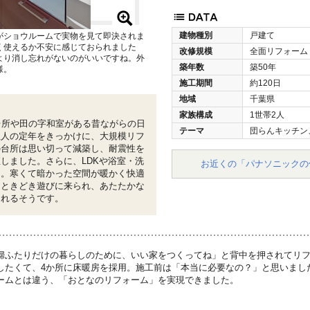
建物種別
戸建て
がショウルームで実物を見て即決されま
く使えるか不安に感じておられました
改修規模
全面リフォーム
より消し忘れがないのがいいですね。外
築年数
築50年
様。
施工期間
約120日
地域
千葉県
家族構成
1世帯2人
台所や田の字和室がある昔ながらの日
テーマ
団らんキッチン
主人の定年をきっかけに、大規模リフ
の台所は思い切って減築し、耐震性を
しました。さらに、LDKや浴室・洗
お近くの「パナソニックの
用。寒くて暗かった空間が暖かく快適
もときどき遊びに来られ、あたたかな
されるそうです。
婦ふたりだけの暮らしのために、いい家をつくってね」と背中を押されてリ
したくて、4か所に床暖房を採用。施工前は「本当に必要なの？」と思いまし
ームとは違う、「おとなのリフォーム」を実現できました。