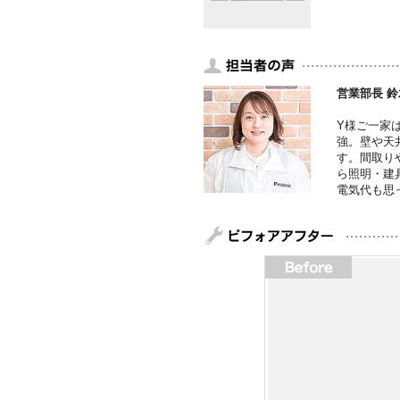
営業部長 鈴
Y様ご一家
強。壁や天
す。間取り
ら照明・建
電気代も思