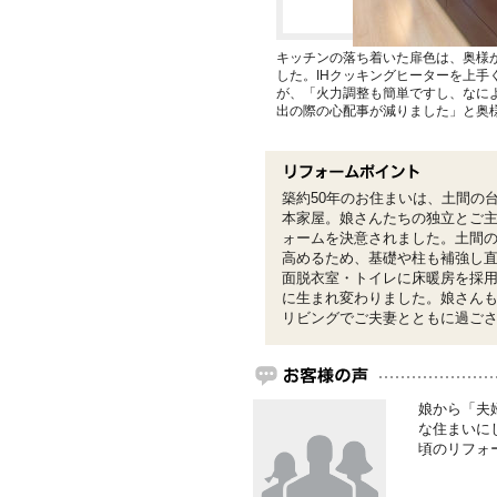
キッチンの落ち着いた扉色は、奥様
した。IHクッキングヒーターを上手
が、「火力調整も簡単ですし、なに
出の際の心配事が減りました」と奥
築約50年のお住まいは、土間の
本家屋。娘さんたちの独立とご
ォームを決意されました。土間
高めるため、基礎や柱も補強し直
面脱衣室・トイレに床暖房を採
に生まれ変わりました。娘さん
リビングでご夫妻とともに過ご
娘から「夫
な住まいに
頃のリフォ