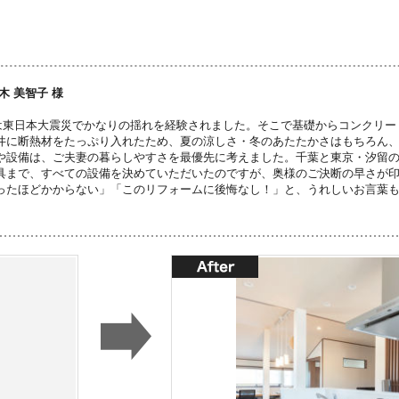
木 美智子 様
は東日本大震災でかなりの揺れを経験されました。そこで基礎からコンクリー
井に断熱材をたっぷり入れたため、夏の涼しさ・冬のあたたかさはもちろん
や設備は、ご夫妻の暮らしやすさを最優先に考えました。千葉と東京・汐留
具まで、すべての設備を決めていただいたのですが、奥様のご決断の早さが
ったほどかからない」「このリフォームに後悔なし！」と、うれしいお言葉