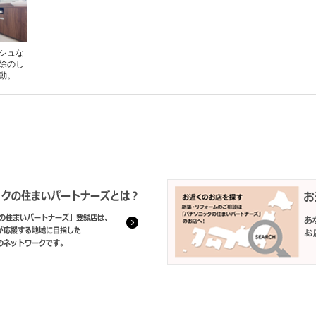
シュな
除のし
 ...