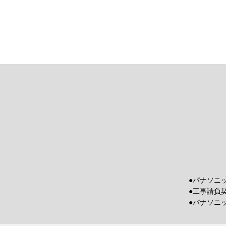
●パナソニ
●工事請負
●パナソニ