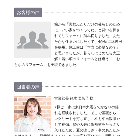
お客様の声
娘から「夫婦ふたりだけの暮らしのため
に、いい家をつくってね」と背中を押さ
れてリフォームに踏み切りました。あた
たかな住まいにしたくて、4か所に床暖房
を採用。施工前は「本当に必要なの？」
と思いましたが、暮らしはじめたら大正
解！若い頃のリフォームとは違う、「お
となのリフォーム」を実現できました。
担当者の声
営業部長 鈴木 美智子 様
Y様ご一家は東日本大震災でかなりの揺
れを経験されました。そこで基礎からコ
ンクリートを打ち直し、柱も相当数増や
して補強。壁や天井に断熱材をたっぷり
入れたため、夏の涼しさ・冬のあたたか