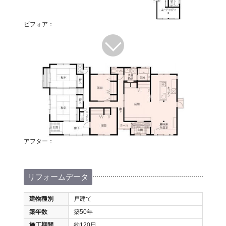
ビフォア：
アフター：
リフォームデータ
建物種別
戸建て
築年数
築50年
施工期間
約120日