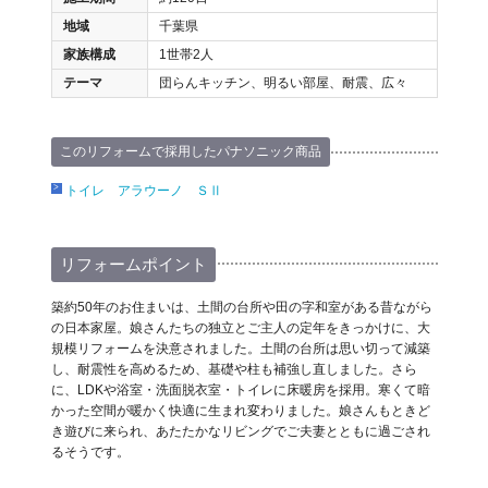
地域
千葉県
家族構成
1世帯2人
テーマ
団らんキッチン、明るい部屋、耐震、広々
このリフォームで採用したパナソニック商品
トイレ アラウーノ ＳⅡ
リフォームポイント
築約50年のお住まいは、土間の台所や田の字和室がある昔ながら
の日本家屋。娘さんたちの独立とご主人の定年をきっかけに、大
規模リフォームを決意されました。土間の台所は思い切って減築
し、耐震性を高めるため、基礎や柱も補強し直しました。さら
に、LDKや浴室・洗面脱衣室・トイレに床暖房を採用。寒くて暗
かった空間が暖かく快適に生まれ変わりました。娘さんもときど
き遊びに来られ、あたたかなリビングでご夫妻とともに過ごされ
るそうです。