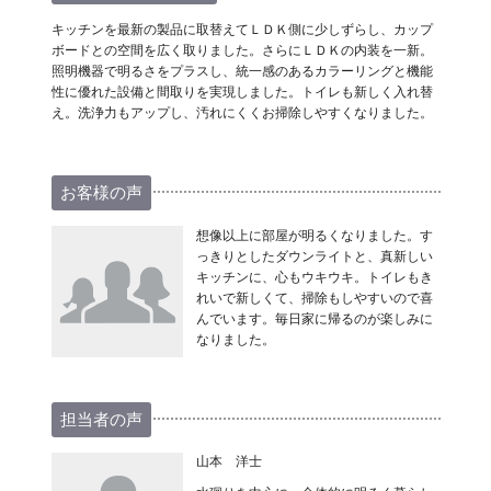
キッチンを最新の製品に取替えてＬＤＫ側に少しずらし、カップ
ボードとの空間を広く取りました。さらにＬＤＫの内装を一新。
照明機器で明るさをプラスし、統一感のあるカラーリングと機能
性に優れた設備と間取りを実現しました。トイレも新しく入れ替
え。洗浄力もアップし、汚れにくくお掃除しやすくなりました。
お客様の声
想像以上に部屋が明るくなりました。す
っきりとしたダウンライトと、真新しい
キッチンに、心もウキウキ。トイレもき
れいで新しくて、掃除もしやすいので喜
んでいます。毎日家に帰るのが楽しみに
なりました。
担当者の声
山本 洋士