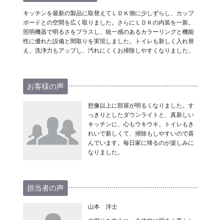
キッチンを最新の製品に取替えてＬＤＫ側に少しずらし、カップ
ボードとの空間を広く取りました。さらにＬＤＫの内装を一新。
照明機器で明るさをプラスし、統一感のあるカラーリングと機能
性に優れた設備と間取りを実現しました。トイレも新しく入れ替
え。洗浄力もアップし、汚れにくくお掃除しやすくなりました。
お客様の声
想像以上に部屋が明るくなりました。す
っきりとしたダウンライトと、真新しい
キッチンに、心もウキウキ。トイレもき
れいで新しくて、掃除もしやすいので喜
んでいます。毎日家に帰るのが楽しみに
なりました。
担当者の声
山本 洋士