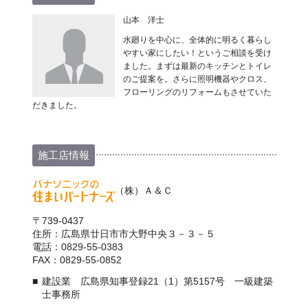
山本 洋士
水廻りを中心に、全体的に明るく暮らし
やすい家にしたい！というご相談を受け
ました。まずは最新のキッチンとトイレ
のご提案を。さらに照明機器やクロス、
フローリングのリフォームもさせていた
だきました。
施工店情報
（株）Ａ＆Ｃ
〒739-0437
住所：広島県廿日市市大野中央３－３－５
電話：0829-55-0383
FAX：0829-55-0852
建設業 広島県知事登録21（1）第5157号 一級建築
士事務所