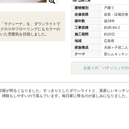
建物種別
戸建て
改修規模
改装・設備交換
築年数
築29年
ン「ラクシーナ」を、ダウンライトで
工事面積
約38.4m
2
。クロスやフローリングにもカラーの
着いた雰囲気を目指しました。
施工期間
約20日
地域
広島県
家族構成
夫婦＋子供二人
テーマ
団らんキッチン
お近くの「パナソニックの
部屋が明るくなりました。すっきりとしたダウンライトと、真新しいキッチ
、掃除もしやすいので喜んでいます。毎日家に帰るのが楽しみになりました